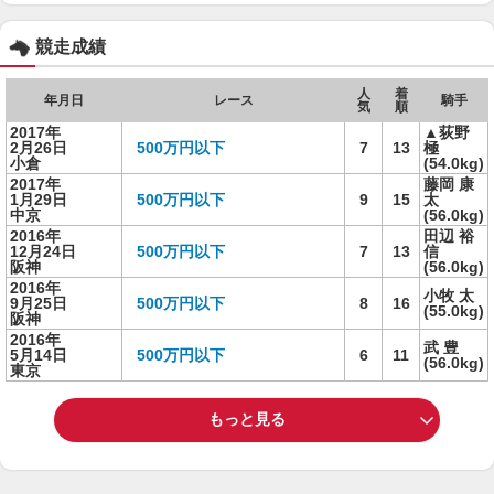
競走成績
人
着
年月日
レース
騎手
気
順
2017年
▲荻野
2月26日
500万円以下
7
13
極
小倉
(54.0kg)
2017年
藤岡 康
1月29日
500万円以下
9
15
太
中京
(56.0kg)
2016年
田辺 裕
12月24日
500万円以下
7
13
信
阪神
(56.0kg)
2016年
小牧 太
9月25日
500万円以下
8
16
(55.0kg)
阪神
2016年
武 豊
5月14日
500万円以下
6
11
(56.0kg)
東京
もっと見る