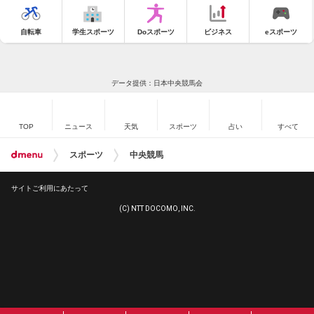
自転車
学生スポーツ
Doスポーツ
ビジネス
eスポーツ
データ提供：日本中央競馬会
TOP
ニュース
天気
スポーツ
占い
すべて
スポーツ
中央競馬
サイトご利用にあたって
(C) NTT DOCOMO, INC.