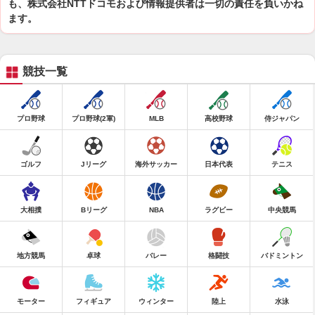
も、株式会社NTTドコモおよび情報提供者は一切の責任を負いかね
ます。
競技一覧
プロ野球
プロ野球(2軍)
MLB
高校野球
侍ジャパン
ゴルフ
Jリーグ
海外サッカー
日本代表
テニス
大相撲
Bリーグ
NBA
ラグビー
中央競馬
地方競馬
卓球
バレー
格闘技
バドミントン
モーター
フィギュア
ウィンター
陸上
水泳