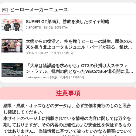
ヒーローメーカーニュース
SUPER GT第4戦、勝敗を決したタイヤ戦略
J SPORTS 8月5日 10時47分
大病からの復活と、空を舞うヒーローの誕生。団体の未
来を担う北上コータ＆ジュエル・バードが語る、飯伏プ
ロレス研究所との全面対抗戦
プロレスTODAY 7月7日 15時0分
「大衆は陰謀論を求めがち」GT3の仕掛け人ステファ
ン・ラテル、批判の的となったWECのBoP非公開に見解
述べる
motorsport.com 日本版 6月4日 12時16分
注意事項
結果・成績・オッズなどのデータは、必ず主催者発行のものと照合
し確認してください。
本サイトのページ上に掲載されている情報の内容に関しては万全を
期しておりますが、その内容の正確性および安全性を保証するもの
ではありません。 当該情報に基づいて被ったいかなる損害について