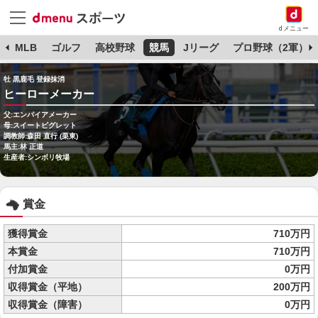
dメニュー
球
MLB
ゴルフ
高校野球
競馬
Jリーグ
プロ野球（2軍）
牡 黒鹿毛 登録抹消
ヒーローメーカー
父:エンパイアメーカー
母:スイートピグレット
調教師:森田 直行 (栗東)
馬主:林 正道
生産者:シンボリ牧場
賞金
獲得賞金
710万円
本賞金
710万円
付加賞金
0万円
収得賞金（平地）
200万円
収得賞金（障害）
0万円