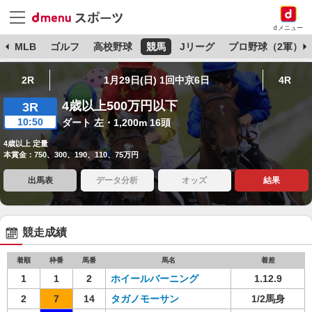
dメニュー
球
MLB
ゴルフ
高校野球
競馬
Jリーグ
プロ野球（2軍）
2R
1月29日(日) 1回中京6日
4R
4歳以上500万円以下
3R
10:50
ダート 左・1,200m 16頭
4歳以上 定量
本賞金：750、300、190、110、75万円
出馬表
データ分析
オッズ
結果
競走成績
着順
枠番
馬番
馬名
着差
1
1
2
ホイールバーニング
1.12.9
2
7
14
タガノモーサン
1/2馬身