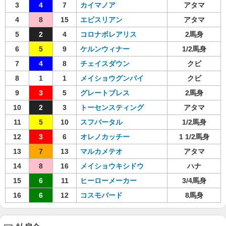
3
4
7
カイマノア
アタマ
4
8
15
エビスリアン
アタマ
5
2
4
コロナボレアリス
2馬身
6
5
9
ケルンウィナー
1/2馬身
7
4
8
チェイスダウン
クビ
8
1
1
メイショウグンパイ
クビ
9
3
5
グレートブレス
2馬身
10
2
3
トーセンスティング
アタマ
11
5
10
スフバータル
1/2馬身
12
3
6
オレノカッチー
1 1/2馬身
13
7
13
マルカメテオ
アタマ
14
8
16
メイショウキシドウ
ハナ
15
6
11
ヒーローメーカー
3/4馬身
16
6
12
コスモバード
8馬身