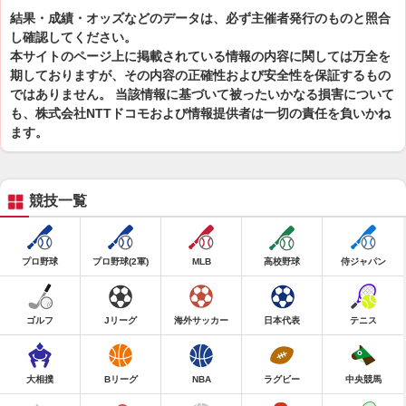
結果・成績・オッズなどのデータは、必ず主催者発行のものと照合
し確認してください。
本サイトのページ上に掲載されている情報の内容に関しては万全を
期しておりますが、その内容の正確性および安全性を保証するもの
ではありません。 当該情報に基づいて被ったいかなる損害について
も、株式会社NTTドコモおよび情報提供者は一切の責任を負いかね
ます。
競技一覧
プロ野球
プロ野球(2軍)
MLB
高校野球
侍ジャパン
ゴルフ
Jリーグ
海外サッカー
日本代表
テニス
大相撲
Bリーグ
NBA
ラグビー
中央競馬