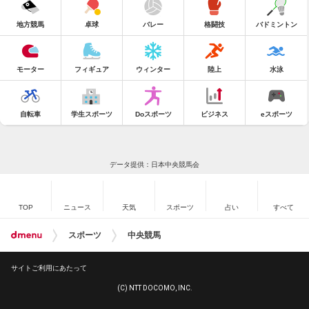
地方競馬
卓球
バレー
格闘技
バドミントン
モーター
フィギュア
ウィンター
陸上
水泳
自転車
学生スポーツ
Doスポーツ
ビジネス
eスポーツ
データ提供：日本中央競馬会
TOP
ニュース
天気
スポーツ
占い
すべて
スポーツ
中央競馬
サイトご利用にあたって
(C) NTT DOCOMO, INC.