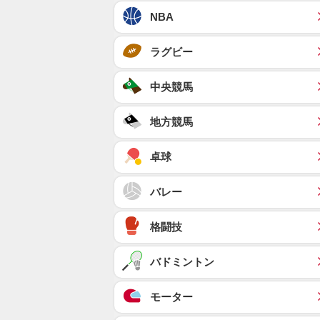
NBA
ラグビー
中央競馬
地方競馬
卓球
バレー
格闘技
バドミントン
モーター