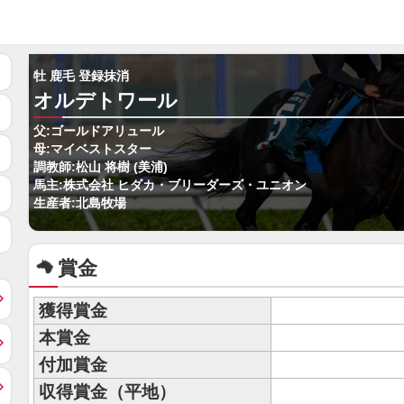
牡 鹿毛 登録抹消
オルデトワール
父:ゴールドアリュール
母:マイベストスター
調教師:松山 将樹 (美浦)
馬主:株式会社 ヒダカ・ブリーダーズ・ユニオン
生産者:北島牧場
賞金
獲得賞金
本賞金
付加賞金
収得賞金（平地）