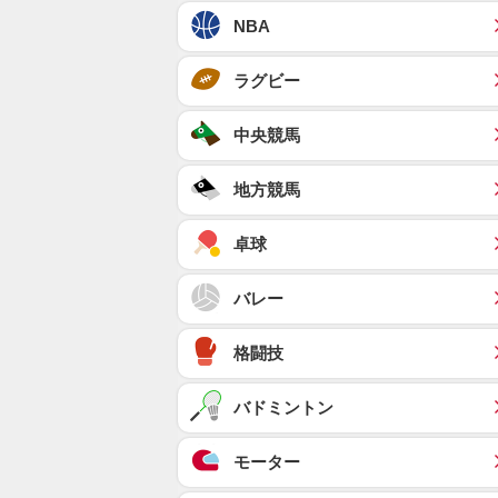
NBA
ラグビー
中央競馬
地方競馬
卓球
バレー
格闘技
バドミントン
モーター