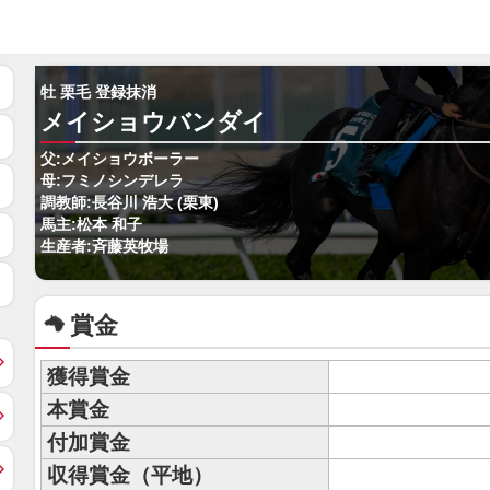
牡 栗毛 登録抹消
メイショウバンダイ
父:メイショウボーラー
母:フミノシンデレラ
調教師:長谷川 浩大 (栗東)
馬主:松本 和子
生産者:斉藤英牧場
賞金
獲得賞金
本賞金
付加賞金
収得賞金（平地）