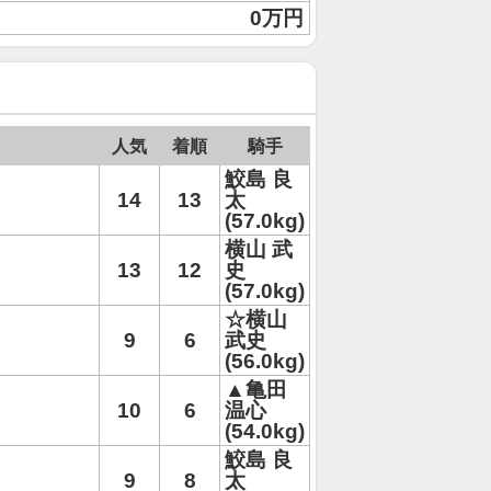
0万円
人気
着順
騎手
鮫島 良
14
13
太
(57.0kg)
横山 武
13
12
史
(57.0kg)
☆横山
9
6
武史
(56.0kg)
▲亀田
10
6
温心
(54.0kg)
鮫島 良
9
8
太