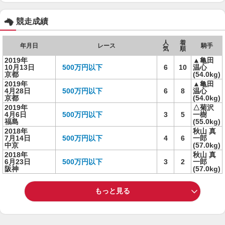
競走成績
人
着
年月日
レース
騎手
気
順
2019年
▲亀田
10月13日
500万円以下
6
10
温心
京都
(54.0kg)
2019年
▲亀田
4月28日
500万円以下
6
8
温心
京都
(54.0kg)
2019年
△菊沢
4月6日
500万円以下
3
5
一樹
福島
(55.0kg)
2018年
秋山 真
7月14日
500万円以下
4
6
一郎
中京
(57.0kg)
2018年
秋山 真
6月23日
500万円以下
3
2
一郎
阪神
(57.0kg)
もっと見る