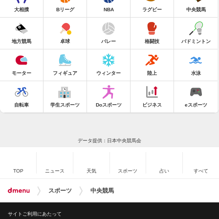
大相撲
Bリーグ
NBA
ラグビー
中央競馬
地方競馬
卓球
バレー
格闘技
バドミントン
モーター
フィギュア
ウィンター
陸上
水泳
自転車
学生スポーツ
Doスポーツ
ビジネス
eスポーツ
データ提供：日本中央競馬会
TOP
ニュース
天気
スポーツ
占い
すべて
スポーツ
中央競馬
サイトご利用にあたって