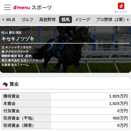
dメニュー
球
MLB
ゴルフ
高校野球
競馬
Jリーグ
プロ野球（2軍）
牡13 鹿毛 現役
キセキノツヅキ
父:キンシャサノキセキ
母:アグネスヴァーチ
調教師:飯田 祐史 (栗東)
馬主:株式会社 社台レースホース
生産者:社台ファーム
賞金
獲得賞金
1,925万円
本賞金
1,925万円
付加賞金
0万円
収得賞金（平地）
450万円
収得賞金（障害）
0万円