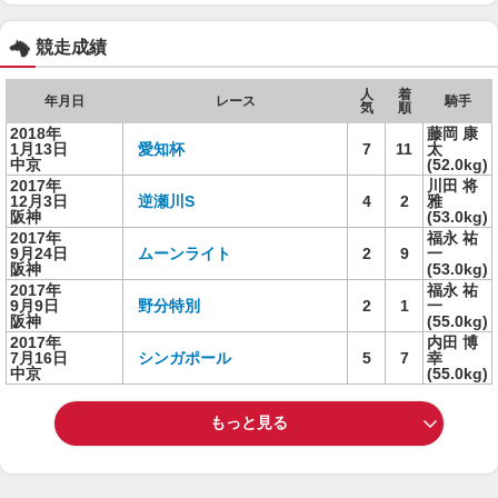
競走成績
人
着
年月日
レース
騎手
気
順
2018年
藤岡 康
1月13日
愛知杯
7
11
太
中京
(52.0kg)
2017年
川田 将
12月3日
逆瀬川S
4
2
雅
阪神
(53.0kg)
2017年
福永 祐
9月24日
ムーンライト
2
9
一
阪神
(53.0kg)
2017年
福永 祐
9月9日
野分特別
2
1
一
阪神
(55.0kg)
2017年
内田 博
7月16日
シンガポール
5
7
幸
中京
(55.0kg)
もっと見る