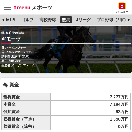
dメニュー
球
MLB
ゴルフ
高校野球
競馬
Jリーグ
プロ野球（2軍）
牝 鹿毛 登録抹消
ギモーヴ
父:ハービンジャー
母:ヒカルアマランサス
調教師:池添 学 (栗東)
馬主:吉田 和美
生産者:ノーザンファーム
賞金
獲得賞金
7,277万円
本賞金
7,184万円
付加賞金
93万円
収得賞金（平地）
1,350万円
収得賞金（障害）
0万円