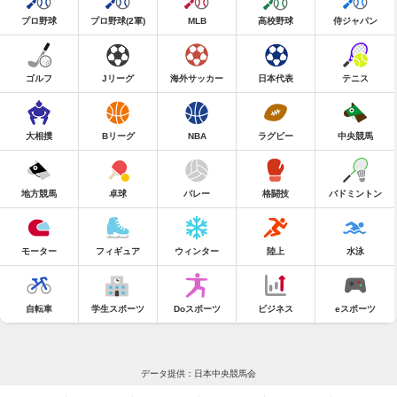
プロ野球
プロ野球(2軍)
MLB
高校野球
侍ジャパン
ゴルフ
Jリーグ
海外サッカー
日本代表
テニス
大相撲
Bリーグ
NBA
ラグビー
中央競馬
地方競馬
卓球
バレー
格闘技
バドミントン
モーター
フィギュア
ウィンター
陸上
水泳
自転車
学生スポーツ
Doスポーツ
ビジネス
eスポーツ
データ提供：日本中央競馬会