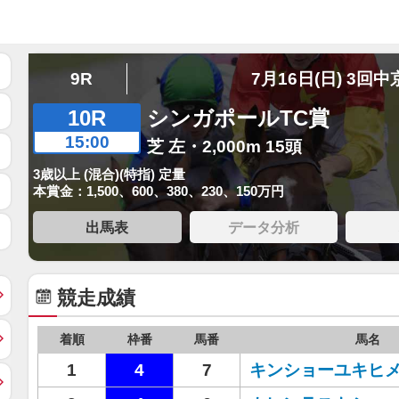
9R
7月16日(日) 3回中
10R
シンガポールTC賞
15:00
芝 左・2,000m 15頭
3歳以上 (混合)(特指) 定量
本賞金：1,500、600、380、230、150万円
出馬表
データ分析
競走成績
着順
枠番
馬番
馬名
1
4
7
キンショーユキヒ