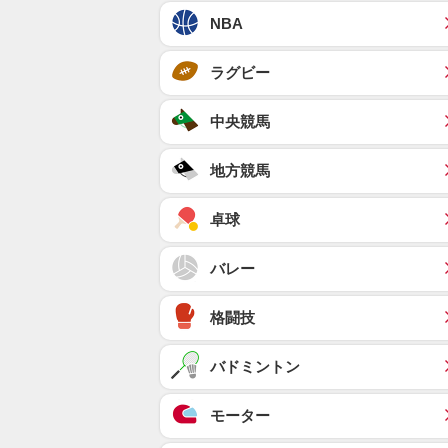
NBA
ラグビー
中央競馬
地方競馬
卓球
バレー
格闘技
バドミントン
モーター