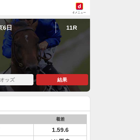
dメニュー
京6日
11R
オッズ
結果
着差
メ
1.59.6