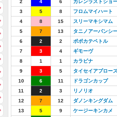
2
4
6
カレンラストショ
3
5
8
フロムマイハート
4
8
15
スリーマキシマム
5
7
13
タニノアーバンシ
6
2
2
ポポカテペトル
7
3
4
ギモーヴ
8
1
1
カラビナ
9
3
5
タイセイアプロー
10
6
11
ドラゴンカップ
11
2
3
リノリオ
12
7
12
ダノンキングダム
13
5
9
ケージーキンカメ