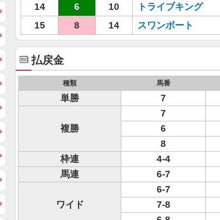
14
6
10
トライブキング
15
8
14
スワンボート
払戻金
種類
馬番
単勝
7
7
複勝
6
8
枠連
4-4
馬連
6-7
6-7
ワイド
7-8
6-8