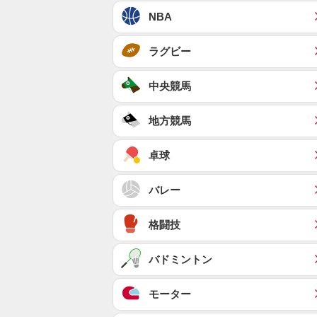
NBA
ラグビー
中央競馬
地方競馬
卓球
バレー
格闘技
バドミントン
モーター