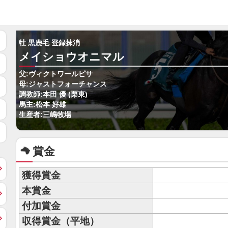
牡 黒鹿毛 登録抹消
メイショウオニマル
父:ヴィクトワールピサ
母:ジャストフォーチャンス
調教師:本田 優 (栗東)
馬主:松本 好雄
生産者:三嶋牧場
賞金
獲得賞金
本賞金
付加賞金
収得賞金（平地）