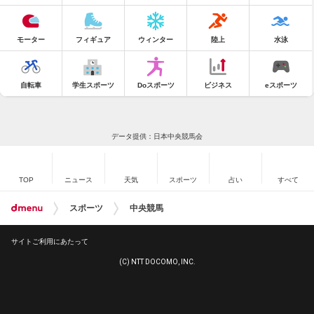
モーター
フィギュア
ウィンター
陸上
水泳
自転車
学生スポーツ
Doスポーツ
ビジネス
eスポーツ
データ提供：日本中央競馬会
TOP
ニュース
天気
スポーツ
占い
すべて
スポーツ
中央競馬
サイトご利用にあたって
(C) NTT DOCOMO, INC.