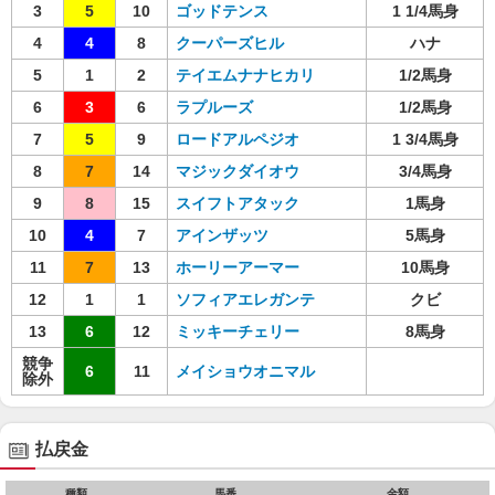
3
5
10
ゴッドテンス
1 1/4馬身
4
4
8
クーパーズヒル
ハナ
5
1
2
テイエムナナヒカリ
1/2馬身
6
3
6
ラプルーズ
1/2馬身
7
5
9
ロードアルペジオ
1 3/4馬身
8
7
14
マジックダイオウ
3/4馬身
9
8
15
スイフトアタック
1馬身
10
4
7
アインザッツ
5馬身
11
7
13
ホーリーアーマー
10馬身
12
1
1
ソフィアエレガンテ
クビ
13
6
12
ミッキーチェリー
8馬身
競争
6
11
メイショウオニマル
除外
払戻金
種類
馬番
金額