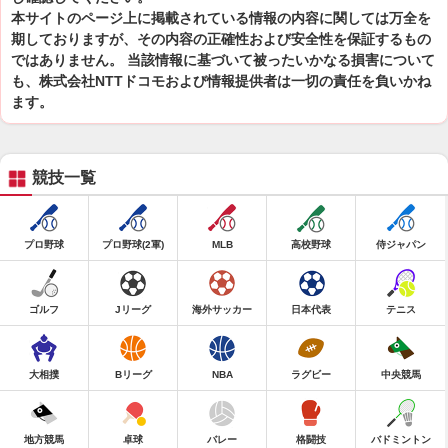
本サイトのページ上に掲載されている情報の内容に関しては万全を
期しておりますが、その内容の正確性および安全性を保証するもの
ではありません。 当該情報に基づいて被ったいかなる損害について
も、株式会社NTTドコモおよび情報提供者は一切の責任を負いかね
ます。
競技一覧
プロ野球
プロ野球(2軍)
MLB
高校野球
侍ジャパン
ゴルフ
Jリーグ
海外サッカー
日本代表
テニス
大相撲
Bリーグ
NBA
ラグビー
中央競馬
地方競馬
卓球
バレー
格闘技
バドミントン