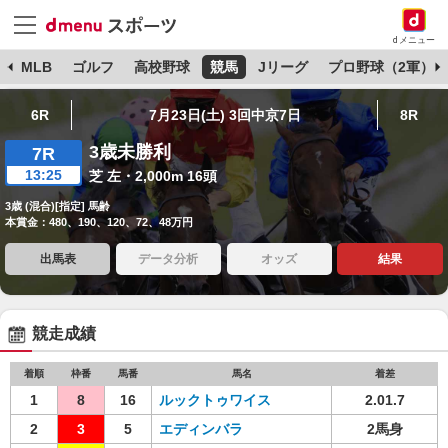
dメニュー
球
MLB
ゴルフ
高校野球
競馬
Jリーグ
プロ野球（2軍）
6R
7月23日(土) 3回中京7日
8R
3歳未勝利
7R
13:25
芝 左・2,000m 16頭
3歳 (混合)[指定] 馬齢
本賞金：480、190、120、72、48万円
出馬表
データ分析
オッズ
結果
競走成績
着順
枠番
馬番
馬名
着差
1
8
16
ルックトゥワイス
2.01.7
2
3
5
エディンバラ
2馬身