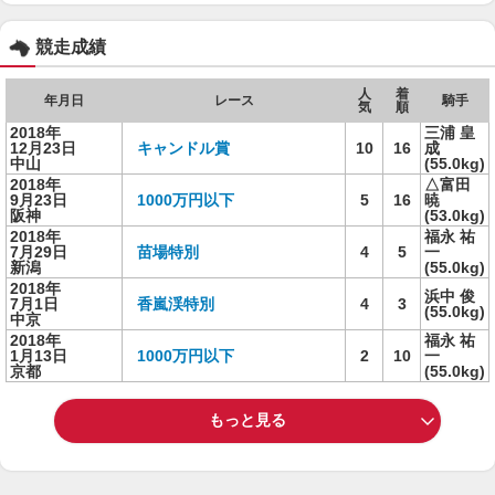
競走成績
人
着
年月日
レース
騎手
気
順
2018年
三浦 皇
12月23日
キャンドル賞
10
16
成
中山
(55.0kg)
2018年
△富田
9月23日
1000万円以下
5
16
暁
阪神
(53.0kg)
2018年
福永 祐
7月29日
苗場特別
4
5
一
新潟
(55.0kg)
2018年
浜中 俊
7月1日
香嵐渓特別
4
3
(55.0kg)
中京
2018年
福永 祐
1月13日
1000万円以下
2
10
一
京都
(55.0kg)
もっと見る