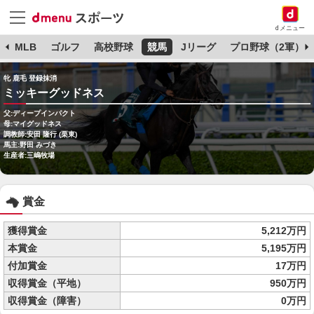
dメニュー
球
MLB
ゴルフ
高校野球
競馬
Jリーグ
プロ野球（2軍）
牝 鹿毛 登録抹消
ミッキーグッドネス
父:ディープインパクト
母:マイグッドネス
調教師:安田 隆行 (栗東)
馬主:野田 みづき
生産者:三嶋牧場
賞金
獲得賞金
5,212万円
本賞金
5,195万円
付加賞金
17万円
収得賞金（平地）
950万円
収得賞金（障害）
0万円