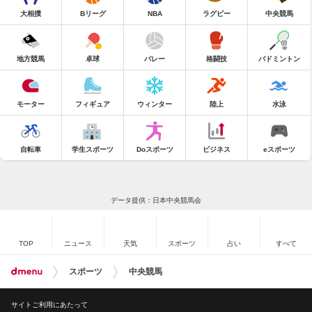
大相撲
Bリーグ
NBA
ラグビー
中央競馬
地方競馬
卓球
バレー
格闘技
バドミントン
モーター
フィギュア
ウィンター
陸上
水泳
自転車
学生スポーツ
Doスポーツ
ビジネス
eスポーツ
データ提供：日本中央競馬会
TOP
ニュース
天気
スポーツ
占い
すべて
スポーツ
中央競馬
サイトご利用にあたって