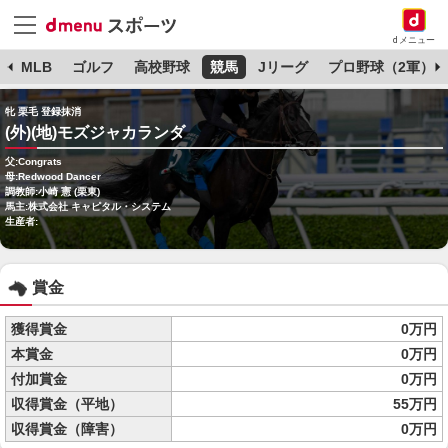
dメニュー
球
MLB
ゴルフ
高校野球
競馬
Jリーグ
プロ野球（2軍）
牝 栗毛 登録抹消
(外)(地)モズジャカランダ
父:Congrats
母:Redwood Dancer
調教師:小崎 憲 (栗東)
馬主:株式会社 キャピタル・システム
生産者:
賞金
獲得賞金
0万円
本賞金
0万円
付加賞金
0万円
収得賞金（平地）
55万円
収得賞金（障害）
0万円