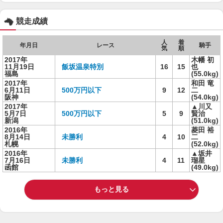
競走成績
人
着
年月日
レース
騎手
気
順
2017年
木幡 初
11月19日
飯坂温泉特別
16
15
也
福島
(55.0kg)
2017年
和田 竜
6月11日
500万円以下
9
12
二
阪神
(54.0kg)
2017年
▲川又
5月7日
500万円以下
5
9
賢治
新潟
(51.0kg)
2016年
菱田 裕
8月14日
未勝利
4
10
二
札幌
(52.0kg)
2016年
▲坂井
7月16日
未勝利
4
11
瑠星
函館
(49.0kg)
もっと見る