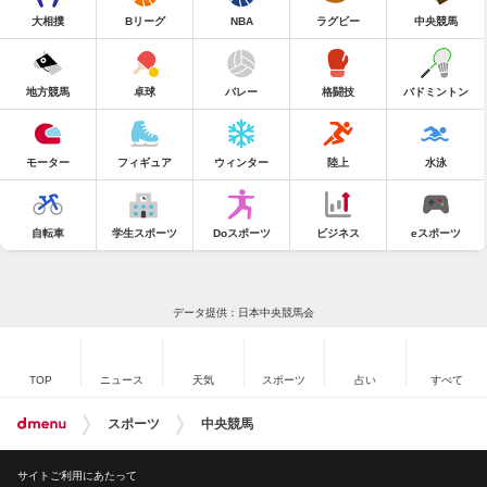
大相撲
Bリーグ
NBA
ラグビー
中央競馬
地方競馬
卓球
バレー
格闘技
バドミントン
モーター
フィギュア
ウィンター
陸上
水泳
自転車
学生スポーツ
Doスポーツ
ビジネス
eスポーツ
データ提供：日本中央競馬会
TOP
ニュース
天気
スポーツ
占い
すべて
スポーツ
中央競馬
サイトご利用にあたって