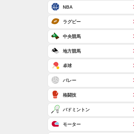
NBA
ラグビー
中央競馬
地方競馬
卓球
バレー
格闘技
バドミントン
モーター