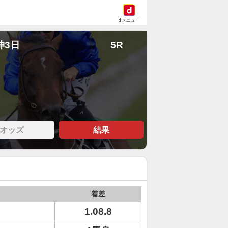
dメニュー
神3日
5R
オッズ
結果
着差
1.08.8