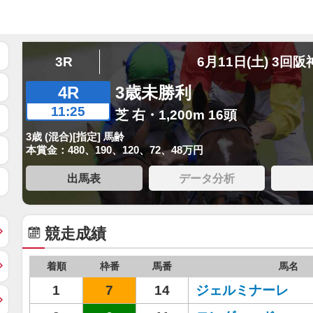
3R
6月11日(土) 3回阪
4R
3歳未勝利
11:25
芝 右・1,200m 16頭
3歳 (混合)[指定] 馬齢
本賞金：480、190、120、72、48万円
出馬表
データ分析
競走成績
着順
枠番
馬番
馬名
1
7
14
ジェルミナーレ