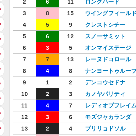
2
6
11
ロングハード
3
8
15
ウイングフィール
4
5
9
クレストシチー
5
6
12
スノーサミット
6
3
5
オンマイステージ
7
7
13
レーヌドコロール
8
4
8
ナンヨートゥルー
9
1
2
デンコウセドナ
10
2
3
カノヤパリティ
11
4
7
レディオブフレイ
12
3
6
モズジャカランダ
13
2
4
ブリリョドソル