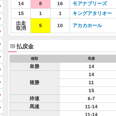
14
8
16
モアナブリーズ
15
1
1
キングアタリオー
出走
5
10
アカカホール
取消
払戻金
種類
馬番
単勝
14
14
複勝
11
15
枠連
6-7
馬連
11-14
11-14