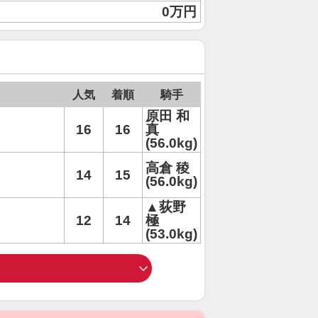
0万円
人気
着順
騎手
原田 和
16
16
真
(56.0kg)
高倉 稜
14
15
(56.0kg)
▲荻野
12
14
極
(53.0kg)