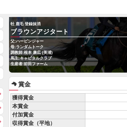
牡 鹿毛 登録抹消
ブラウンアジタート
父:ハービンジャー
母:ランダムトーク
調教師:根本 康広 (美浦)
馬主:キャピタルクラブ
生産者:前田ファーム
賞金
獲得賞金
本賞金
付加賞金
収得賞金（平地）