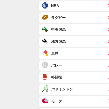
NBA
ラグビー
中央競馬
地方競馬
卓球
バレー
格闘技
バドミントン
モーター