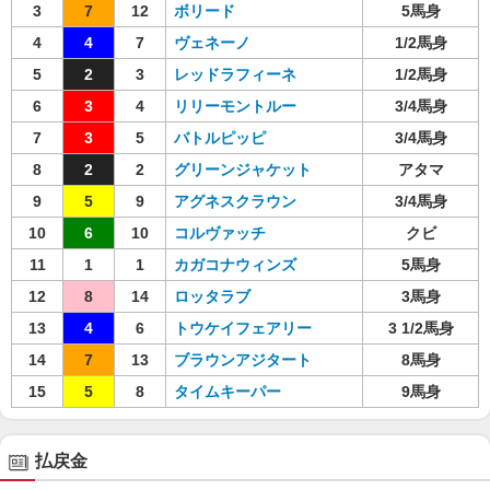
3
7
12
ボリード
5馬身
4
4
7
ヴェネーノ
1/2馬身
5
2
3
レッドラフィーネ
1/2馬身
6
3
4
リリーモントルー
3/4馬身
7
3
5
バトルピッピ
3/4馬身
8
2
2
グリーンジャケット
アタマ
9
5
9
アグネスクラウン
3/4馬身
10
6
10
コルヴァッチ
クビ
11
1
1
カガコナウィンズ
5馬身
12
8
14
ロッタラブ
3馬身
13
4
6
トウケイフェアリー
3 1/2馬身
14
7
13
ブラウンアジタート
8馬身
15
5
8
タイムキーパー
9馬身
払戻金