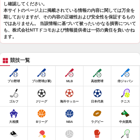
し確認してください。
本サイトのページ上に掲載されている情報の内容に関しては万全を
期しておりますが、その内容の正確性および安全性を保証するもの
ではありません。 当該情報に基づいて被ったいかなる損害について
も、株式会社NTTドコモおよび情報提供者は一切の責任を負いかね
ます。
競技一覧
プロ野球
プロ野球(2軍)
MLB
高校野球
侍ジャパン
ゴルフ
Jリーグ
海外サッカー
日本代表
テニス
大相撲
Bリーグ
NBA
ラグビー
中央競馬