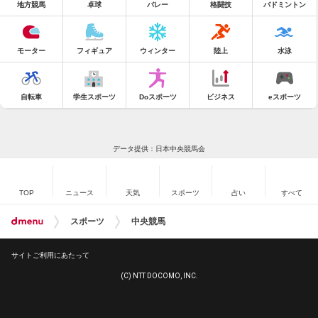
地方競馬
卓球
バレー
格闘技
バドミントン
モーター
フィギュア
ウィンター
陸上
水泳
自転車
学生スポーツ
Doスポーツ
ビジネス
eスポーツ
データ提供：日本中央競馬会
TOP
ニュース
天気
スポーツ
占い
すべて
スポーツ
中央競馬
サイトご利用にあたって
(C) NTT DOCOMO, INC.