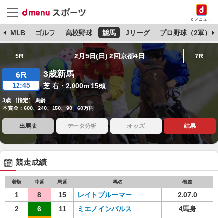
dメニュー
球
MLB
ゴルフ
高校野球
競馬
Jリーグ
プロ野球（2軍）
5R
2月5日(日) 2回京都4日
7R
3歳新馬
6R
12:45
芝 右・2,000m 15頭
3歳 ［指定］ 馬齢
本賞金：600、240、150、90、60万円
出馬表
データ分析
オッズ
結果
競走成績
着順
枠番
馬番
馬名
着差
1
8
15
レイトブルーマー
2.07.0
2
6
11
ミエノインパルス
4馬身