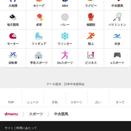
大相撲
Bリーグ
NBA
ラグビー
中央競馬
地方競馬
卓球
バレー
格闘技
バドミントン
モーター
フィギュア
ウィンター
陸上
水泳
自転車
学生スポーツ
Doスポーツ
ビジネス
eスポーツ
データ提供：日本中央競馬会
TOP
ニュース
天気
スポーツ
占い
すべて
スポーツ
中央競馬
サイトご利用にあたって