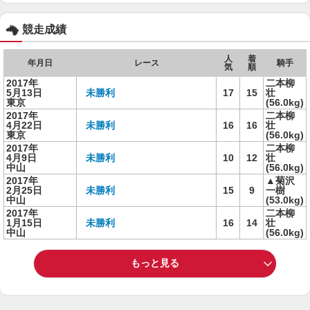
競走成績
人
着
年月日
レース
騎手
気
順
2017年
二本柳
5月13日
未勝利
17
15
壮
東京
(56.0kg)
2017年
二本柳
4月22日
未勝利
16
16
壮
東京
(56.0kg)
2017年
二本柳
4月9日
未勝利
10
12
壮
中山
(56.0kg)
2017年
▲菊沢
2月25日
未勝利
15
9
一樹
中山
(53.0kg)
2017年
二本柳
1月15日
未勝利
16
14
壮
中山
(56.0kg)
もっと見る