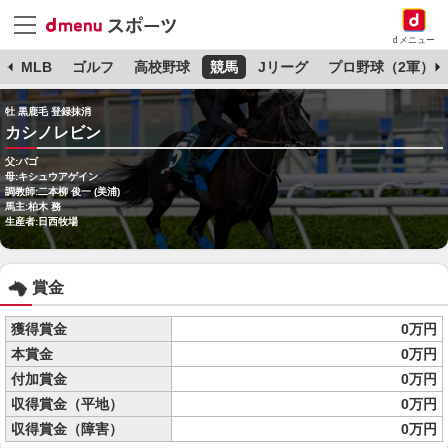
dメニュー
球
MLB
ゴルフ
高校野球
競馬
Jリーグ
プロ野球（2軍）
牡 黒鹿毛 登録抹消
カシノレビン
父:バゴ
母:キシュウアゲイン
調教師:二本柳 俊一 (美浦)
馬主:柏木 務
生産者:日西牧場
賞金
獲得賞金
0万円
本賞金
0万円
付加賞金
0万円
収得賞金（平地）
0万円
収得賞金（障害）
0万円