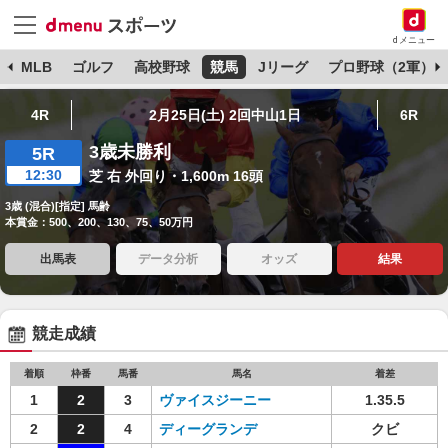
dメニュー
球
MLB
ゴルフ
高校野球
競馬
Jリーグ
プロ野球（2軍）
4R
2月25日(土) 2回中山1日
6R
3歳未勝利
5R
12:30
芝 右 外回り・1,600m 16頭
3歳 (混合)[指定] 馬齢
本賞金：500、200、130、75、50万円
出馬表
データ分析
オッズ
結果
競走成績
着順
枠番
馬番
馬名
着差
1
2
3
ヴァイスジーニー
1.35.5
2
2
4
ディーグランデ
クビ