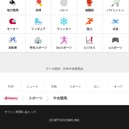
地方競馬
卓球
バレー
格闘技
バドミントン
モーター
フィギュア
ウィンター
陸上
水泳
自転車
学生スポーツ
Doスポーツ
ビジネス
eスポーツ
データ提供：日本中央競馬会
TOP
ニュース
天気
スポーツ
占い
すべて
スポーツ
中央競馬
サイトご利用にあたって
(C) NTT DOCOMO, INC.