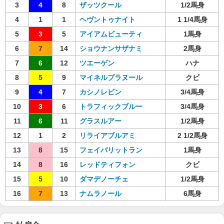
3
4
8
ザッツクール
1/2馬身
4
1
1
ヘヴントゥナイト
1 1/4馬身
5
3
5
アイアムビューティ
1馬身
6
7
14
ショウナンサザナミ
2馬身
7
6
12
ツエーゲン
ハナ
8
5
9
マイネルプラヌール
クビ
9
4
7
カシノレビン
3/4馬身
10
3
6
トラフィックブルー
3/4馬身
11
6
11
グラスルアー
1/2馬身
12
1
2
リライアブルアミ
2 1/2馬身
13
8
15
フェイバリットラン
1馬身
14
8
16
レッドティフォン
クビ
15
5
10
ダマデノーチェ
1/2馬身
16
7
13
ナムラノール
6馬身