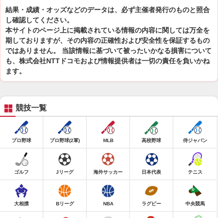
結果・成績・オッズなどのデータは、必ず主催者発行のものと照合
し確認してください。
本サイトのページ上に掲載されている情報の内容に関しては万全を
期しておりますが、その内容の正確性および安全性を保証するもの
ではありません。 当該情報に基づいて被ったいかなる損害について
も、株式会社NTTドコモおよび情報提供者は一切の責任を負いかね
ます。
競技一覧
プロ野球
プロ野球(2軍)
MLB
高校野球
侍ジャパン
ゴルフ
Jリーグ
海外サッカー
日本代表
テニス
大相撲
Bリーグ
NBA
ラグビー
中央競馬