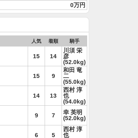
0万円
人気
着順
騎手
川須 栄
15
14
彦
(52.0kg)
和田 竜
15
9
二
(55.0kg)
西村 淳
14
13
也
(54.0kg)
幸 英明
9
7
(52.0kg)
西村 淳
6
5
也