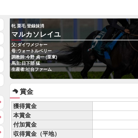
牝 栗毛 登録抹消
マルカソレイユ
父:ダイワメジャー
母:ウォートルベリー
調教師:今野 貞一 (栗東)
馬主:日下部 猛
生産者:社台ファーム
賞金
獲得賞金
本賞金
付加賞金
収得賞金（平地）