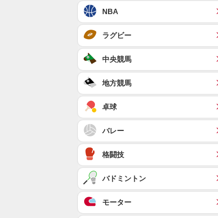
NBA
ラグビー
中央競馬
地方競馬
卓球
バレー
格闘技
バドミントン
モーター