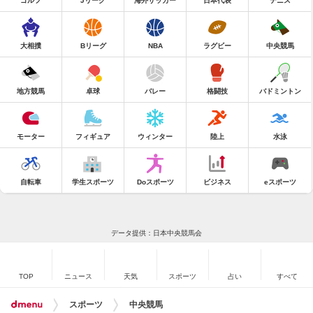
ゴルフ
Jリーグ
海外サッカー
日本代表
テニス
大相撲
Bリーグ
NBA
ラグビー
中央競馬
地方競馬
卓球
バレー
格闘技
バドミントン
モーター
フィギュア
ウィンター
陸上
水泳
自転車
学生スポーツ
Doスポーツ
ビジネス
eスポーツ
データ提供：日本中央競馬会
TOP
ニュース
天気
スポーツ
占い
すべて
スポーツ
中央競馬