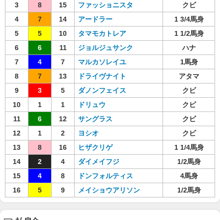
3
8
15
ファッショニスタ
クビ
4
7
14
アードラー
1 3/4馬身
5
5
10
タマモカトレア
1 1/2馬身
6
6
11
ジョルジュサンク
ハナ
7
4
7
マルカソレイユ
1馬身
8
7
13
ドライヴナイト
アタマ
9
3
5
ダノンフェイス
クビ
10
1
1
ドリュウ
クビ
11
6
12
サングラス
クビ
12
1
2
ヨシオ
クビ
13
8
16
ヒザクリゲ
1 1/4馬身
14
2
4
ダイメイフジ
1/2馬身
15
4
8
ドンフォルティス
4馬身
16
5
9
メイショウアリソン
1/2馬身