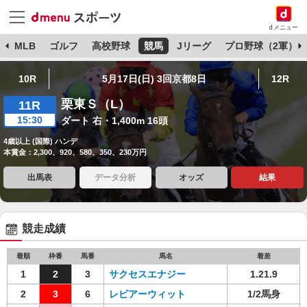
dメニュー
球
MLB
ゴルフ
高校野球
競馬
Jリーグ
プロ野球（2軍）
10R
5月17日(日) 3回京都8日
12R
栗東Ｓ（L）
11R
15:30
ダート 右・1,400m 16頭
4歳以上 (国際) ハンデ
本賞金：2,300、920、580、350、230万円
出馬表
データ分析
オッズ
結果
競走成績
着順
枠番
馬番
馬名
着差
1
2
3
サクセスエナジー
1.21.9
2
3
6
レピアーウィット
1/2馬身