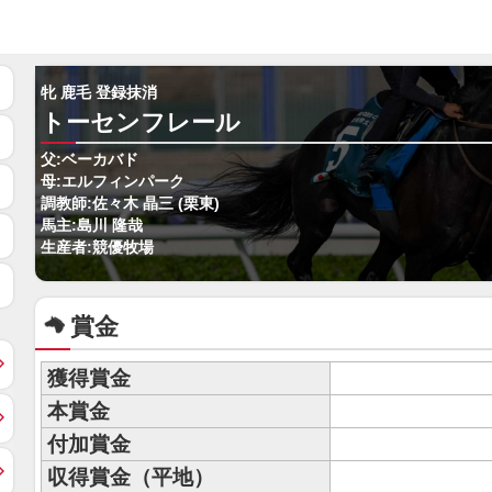
牝 鹿毛 登録抹消
トーセンフレール
父:ベーカバド
母:エルフィンパーク
調教師:佐々木 晶三 (栗東)
馬主:島川 隆哉
生産者:競優牧場
賞金
獲得賞金
本賞金
付加賞金
収得賞金（平地）