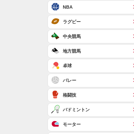
NBA
ラグビー
中央競馬
地方競馬
卓球
バレー
格闘技
バドミントン
モーター