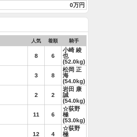
0万円
人気
着順
騎手
小崎 綾
8
6
也
(52.0kg)
松岡 正
3
8
海
(54.0kg)
岩田 康
2
2
誠
(54.0kg)
☆荻野
11
6
極
(53.0kg)
☆荻野
12
4
極