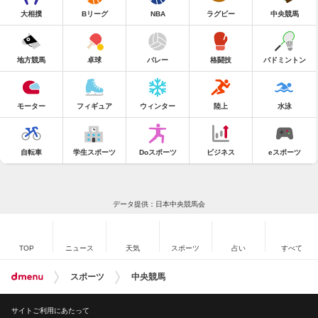
大相撲
Bリーグ
NBA
ラグビー
中央競馬
地方競馬
卓球
バレー
格闘技
バドミントン
モーター
フィギュア
ウィンター
陸上
水泳
自転車
学生スポーツ
Doスポーツ
ビジネス
eスポーツ
データ提供：日本中央競馬会
TOP
ニュース
天気
スポーツ
占い
すべて
スポーツ
中央競馬
サイトご利用にあたって