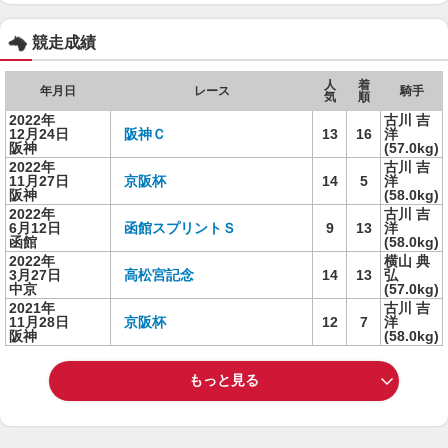
競走成績
人
着
年月日
レース
騎手
気
順
2022年
古川 吉
12月24日
阪神Ｃ
13
16
洋
阪神
(57.0kg)
2022年
古川 吉
11月27日
京阪杯
14
5
洋
阪神
(58.0kg)
2022年
古川 吉
6月12日
函館スプリントＳ
9
13
洋
函館
(58.0kg)
2022年
横山 典
3月27日
高松宮記念
14
13
弘
中京
(57.0kg)
2021年
古川 吉
11月28日
京阪杯
12
7
洋
阪神
(58.0kg)
もっと見る