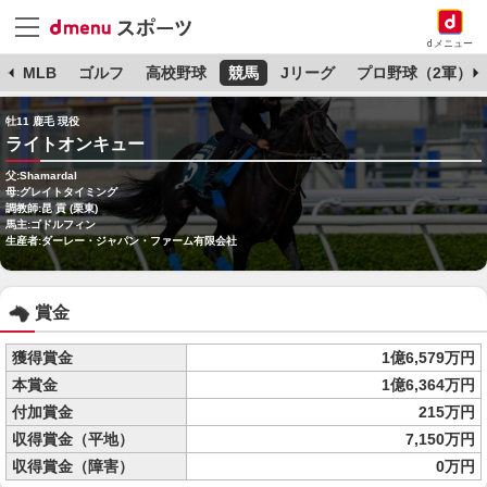
dメニュー
球
MLB
ゴルフ
高校野球
競馬
Jリーグ
プロ野球（2軍）
牡11 鹿毛 現役
ライトオンキュー
父:Shamardal
母:グレイトタイミング
調教師:昆 貢 (栗東)
馬主:ゴドルフィン
生産者:ダーレー・ジャパン・ファーム有限会社
賞金
獲得賞金
1億6,579万円
本賞金
1億6,364万円
付加賞金
215万円
収得賞金（平地）
7,150万円
収得賞金（障害）
0万円