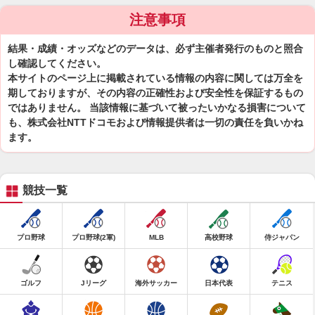
注意事項
結果・成績・オッズなどのデータは、必ず主催者発行のものと照合
し確認してください。
本サイトのページ上に掲載されている情報の内容に関しては万全を
期しておりますが、その内容の正確性および安全性を保証するもの
ではありません。 当該情報に基づいて被ったいかなる損害について
も、株式会社NTTドコモおよび情報提供者は一切の責任を負いかね
ます。
競技一覧
プロ野球
プロ野球(2軍)
MLB
高校野球
侍ジャパン
ゴルフ
Jリーグ
海外サッカー
日本代表
テニス