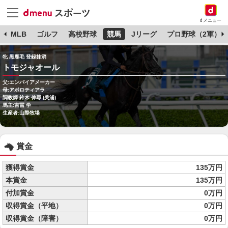
dメニュー
球
MLB
ゴルフ
高校野球
競馬
Jリーグ
プロ野球（2軍）
牝 黒鹿毛 登録抹消
トモジャオール
父:エンパイアメーカー
母:アポロティアラ
調教師:鈴木 伸尋 (美浦)
馬主:吉冨 学
生産者:山際牧場
賞金
獲得賞金
135万円
本賞金
135万円
付加賞金
0万円
収得賞金（平地）
0万円
収得賞金（障害）
0万円