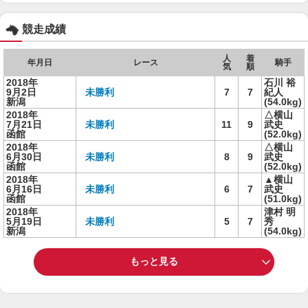
競走成績
人
着
年月日
レース
騎手
気
順
2018年
石川 裕
9月2日
未勝利
7
7
紀人
新潟
(54.0kg)
2018年
△横山
7月21日
未勝利
11
9
武史
函館
(52.0kg)
2018年
△横山
6月30日
未勝利
8
9
武史
函館
(52.0kg)
2018年
▲横山
6月16日
未勝利
6
7
武史
函館
(51.0kg)
2018年
津村 明
5月19日
未勝利
5
7
秀
新潟
(54.0kg)
もっと見る