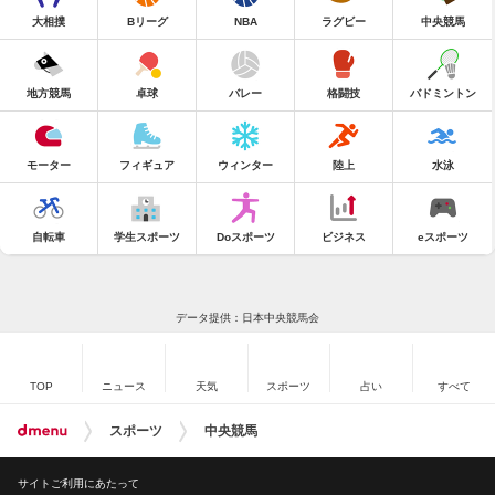
大相撲
Bリーグ
NBA
ラグビー
中央競馬
地方競馬
卓球
バレー
格闘技
バドミントン
モーター
フィギュア
ウィンター
陸上
水泳
自転車
学生スポーツ
Doスポーツ
ビジネス
eスポーツ
データ提供：日本中央競馬会
TOP
ニュース
天気
スポーツ
占い
すべて
スポーツ
中央競馬
サイトご利用にあたって