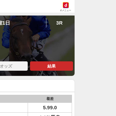
dメニュー
館1日
3R
オッズ
結果
着差
5.99.0