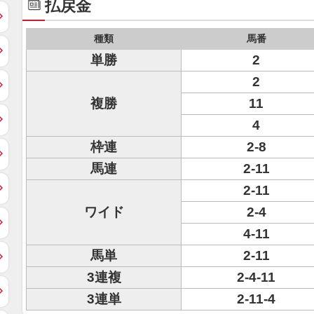
払戻金
種類
馬番
単勝
2
2
複勝
11
4
枠連
2-8
馬連
2-11
2-11
ワイド
2-4
4-11
馬単
2-11
3連複
2-4-11
3連単
2-11-4