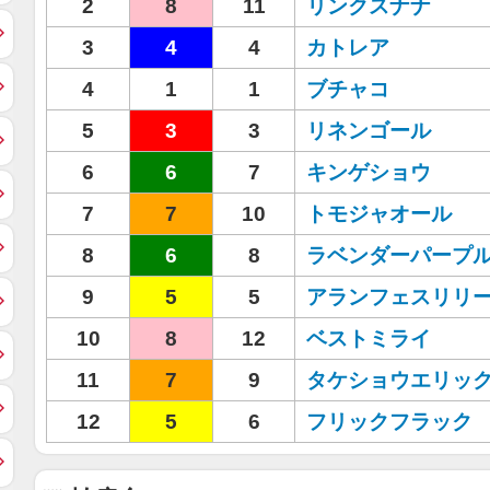
2
8
11
リンクスナナ
3
4
4
カトレア
4
1
1
ブチャコ
5
3
3
リネンゴール
6
6
7
キンゲショウ
7
7
10
トモジャオール
8
6
8
ラベンダーパープ
9
5
5
アランフェスリリ
10
8
12
ベストミライ
11
7
9
タケショウエリッ
12
5
6
フリックフラック