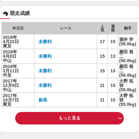
競走成績
人
着
年月日
レース
騎手
気
順
2018年
酒井 学
4月22日
未勝利
17
15
(56.0kg)
東京
2018年
菱田 裕
4月8日
未勝利
15
13
二
中山
(56.0kg)
2018年
菱田 裕
3月11日
未勝利
15
13
二
中京
(56.0kg)
2017年
大野 拓
12月9日
未勝利
11
15
弥
中山
(55.0kg)
2017年
大野 拓
10月7日
新馬
11
15
弥
東京
(55.0kg)
もっと見る