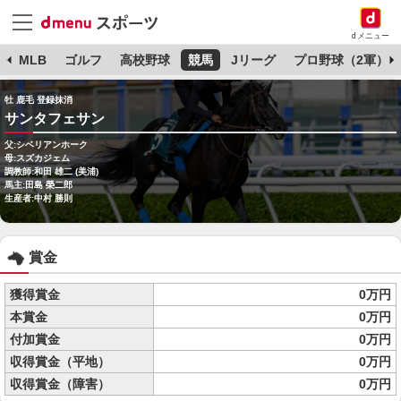
dメニュー
球
MLB
ゴルフ
高校野球
競馬
Jリーグ
プロ野球（2軍）
牡 鹿毛 登録抹消
サンタフェサン
父:シベリアンホーク
母:スズカジェム
調教師:和田 雄二 (美浦)
馬主:田島 榮二郎
生産者:中村 勝則
賞金
獲得賞金
0万円
本賞金
0万円
付加賞金
0万円
収得賞金（平地）
0万円
収得賞金（障害）
0万円