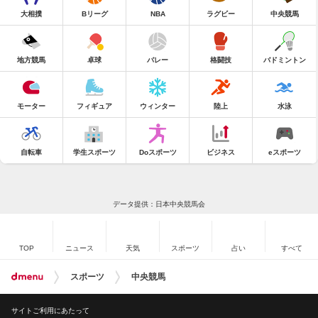
大相撲
Bリーグ
NBA
ラグビー
中央競馬
地方競馬
卓球
バレー
格闘技
バドミントン
モーター
フィギュア
ウィンター
陸上
水泳
自転車
学生スポーツ
Doスポーツ
ビジネス
eスポーツ
データ提供：日本中央競馬会
TOP
ニュース
天気
スポーツ
占い
すべて
スポーツ
中央競馬
サイトご利用にあたって