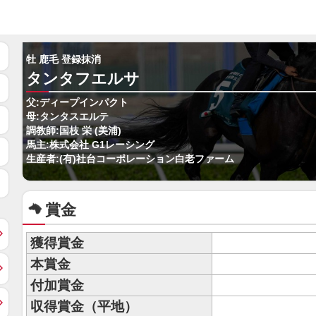
牡 鹿毛 登録抹消
タンタフエルサ
父:ディープインパクト
母:タンタスエルテ
調教師:国枝 栄 (美浦)
馬主:株式会社 G1レーシング
生産者:(有)社台コーポレーション白老ファーム
賞金
獲得賞金
本賞金
付加賞金
収得賞金（平地）