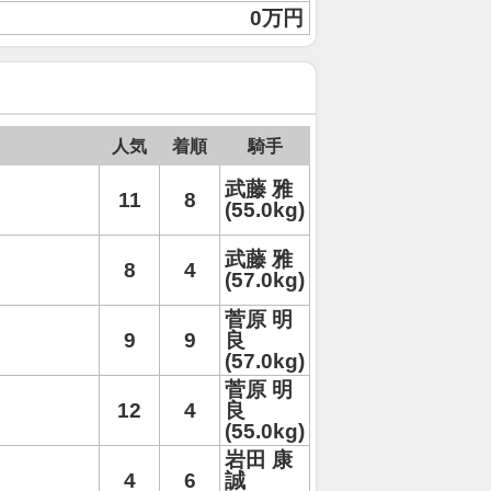
0万円
人気
着順
騎手
武藤 雅
11
8
(55.0kg)
武藤 雅
8
4
(57.0kg)
菅原 明
9
9
良
(57.0kg)
菅原 明
12
4
良
(55.0kg)
岩田 康
4
6
誠