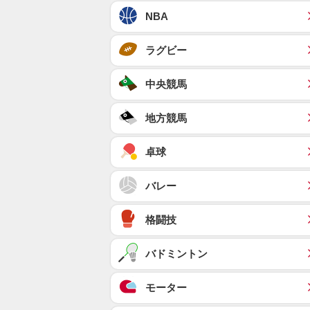
NBA
ラグビー
中央競馬
地方競馬
卓球
バレー
格闘技
バドミントン
モーター