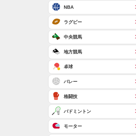
NBA
ラグビー
中央競馬
地方競馬
卓球
バレー
格闘技
バドミントン
モーター