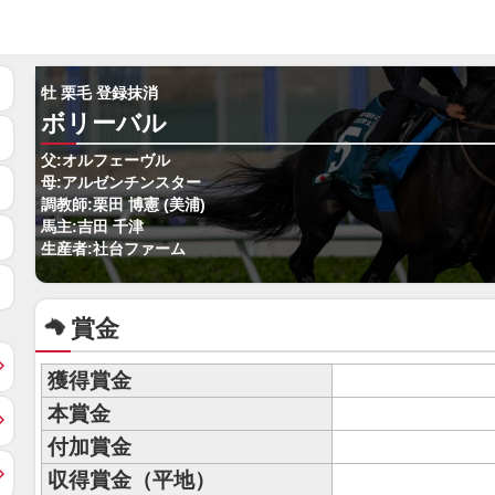
牡 栗毛 登録抹消
ボリーバル
父:オルフェーヴル
母:アルゼンチンスター
調教師:栗田 博憲 (美浦)
馬主:吉田 千津
生産者:社台ファーム
賞金
獲得賞金
本賞金
付加賞金
収得賞金（平地）