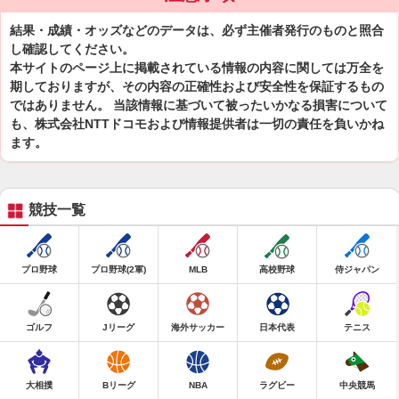
結果・成績・オッズなどのデータは、必ず主催者発行のものと照合
し確認してください。
本サイトのページ上に掲載されている情報の内容に関しては万全を
期しておりますが、その内容の正確性および安全性を保証するもの
ではありません。 当該情報に基づいて被ったいかなる損害について
も、株式会社NTTドコモおよび情報提供者は一切の責任を負いかね
ます。
競技一覧
プロ野球
プロ野球(2軍)
MLB
高校野球
侍ジャパン
ゴルフ
Jリーグ
海外サッカー
日本代表
テニス
大相撲
Bリーグ
NBA
ラグビー
中央競馬