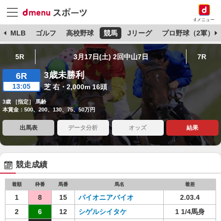
dメニュー
球
MLB
ゴルフ
高校野球
競馬
Jリーグ
プロ野球（2軍）
5R
3月17日(土) 2回中山7日
7R
3歳未勝利
6R
13:05
芝 右・2,000m 16頭
3歳 ［指定］ 馬齢
本賞金：500、200、130、75、50万円
出馬表
データ分析
オッズ
結果
競走成績
着順
枠番
馬番
馬名
着差
1
8
15
パイオニアバイオ
2.03.4
2
6
12
シゲルシイタケ
1 1/4馬身