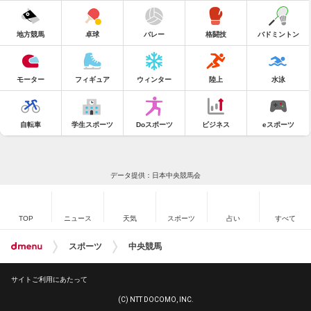
地方競馬
卓球
バレー
格闘技
バドミントン
モーター
フィギュア
ウィンター
陸上
水泳
自転車
学生スポーツ
Doスポーツ
ビジネス
eスポーツ
データ提供：日本中央競馬会
TOP
ニュース
天気
スポーツ
占い
すべて
スポーツ
中央競馬
サイトご利用にあたって
(C) NTT DOCOMO, INC.