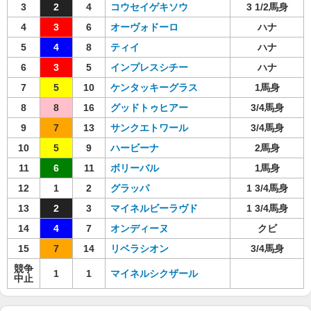
3
2
4
コウセイゲキソウ
3 1/2馬身
4
3
6
オーヴォドーロ
ハナ
5
4
8
ティイ
ハナ
6
3
5
インプレスシチー
ハナ
7
5
10
ケンタッキーグラス
1馬身
8
8
16
グッドトゥヒアー
3/4馬身
9
7
13
サンクエトワール
3/4馬身
10
5
9
ハービーナ
2馬身
11
6
11
ボリーバル
1馬身
12
1
2
グラッパ
1 3/4馬身
13
2
3
マイネルビーラヴド
1 3/4馬身
14
4
7
オンディーヌ
クビ
15
7
14
リベラシオン
3/4馬身
競争
1
1
マイネルシクザール
中止