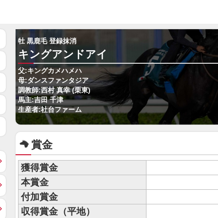
牡 黒鹿毛 登録抹消
キングアンドアイ
父:キングカメハメハ
母:ダンスファンタジア
調教師:西村 真幸 (栗東)
馬主:吉田 千津
生産者:社台ファーム
賞金
獲得賞金
本賞金
付加賞金
収得賞金（平地）