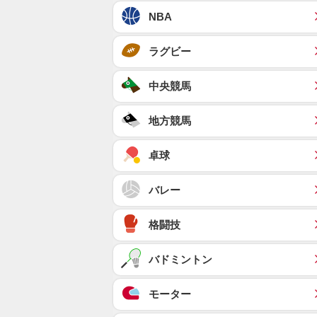
NBA
ラグビー
中央競馬
地方競馬
卓球
バレー
格闘技
バドミントン
モーター