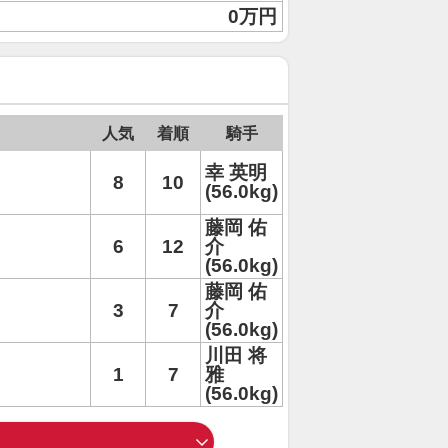
0万円
人気
着順
騎手
幸 英明
8
10
(56.0kg)
藤岡 佑
6
12
介
(56.0kg)
藤岡 佑
3
7
介
(56.0kg)
川田 将
1
7
雅
(56.0kg)