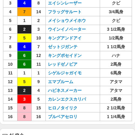
3
4
8
エイシンレーザー
クビ
4
7
14
フラッグサルート
3/4馬身
5
1
2
メイショウメイホウ
クビ
6
2
3
ウインイノベーター
3 1/2馬身
7
5
10
キングアンドアイ
1/2馬身
8
4
7
ゼットジガンテ
1 1/2馬身
9
6
12
キングポセイドン
ハナ
10
6
11
レッドゼノビア
2馬身
11
1
1
シゲルジャガイモ
6馬身
12
5
9
エマブルーム
アタマ
13
2
4
ハピネスメーカー
アタマ
14
3
5
カレンエクスカリバ
2馬身
15
8
15
ヒロノタイリク
2 1/2馬身
16
8
16
ブルベアセロリ
1 1/4馬身