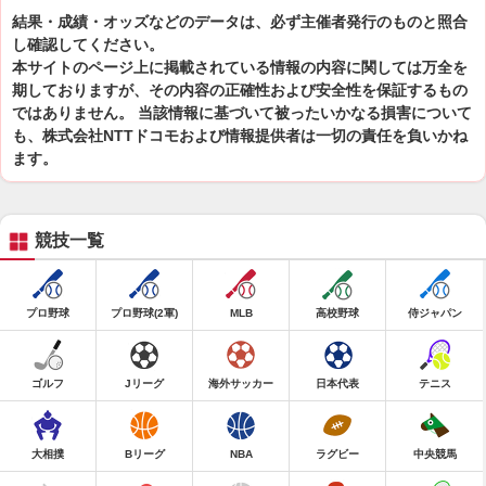
結果・成績・オッズなどのデータは、必ず主催者発行のものと照合
し確認してください。
本サイトのページ上に掲載されている情報の内容に関しては万全を
期しておりますが、その内容の正確性および安全性を保証するもの
ではありません。 当該情報に基づいて被ったいかなる損害について
も、株式会社NTTドコモおよび情報提供者は一切の責任を負いかね
ます。
競技一覧
プロ野球
プロ野球(2軍)
MLB
高校野球
侍ジャパン
ゴルフ
Jリーグ
海外サッカー
日本代表
テニス
大相撲
Bリーグ
NBA
ラグビー
中央競馬