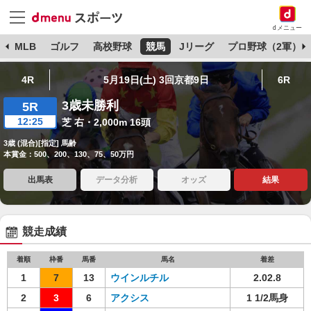
dメニュー
球
MLB
ゴルフ
高校野球
競馬
Jリーグ
プロ野球（2軍）
4R
5月19日(土) 3回京都9日
6R
3歳未勝利
5R
12:25
芝 右・2,000m 16頭
3歳 (混合)[指定] 馬齢
本賞金：500、200、130、75、50万円
出馬表
データ分析
オッズ
結果
競走成績
着順
枠番
馬番
馬名
着差
1
7
13
ウインルチル
2.02.8
2
3
6
アクシス
1 1/2馬身