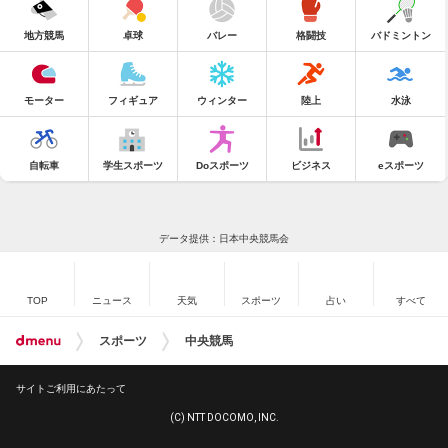
地方競馬
卓球
バレー
格闘技
バドミントン
モーター
フィギュア
ウィンター
陸上
水泳
自転車
学生スポーツ
Doスポーツ
ビジネス
eスポーツ
データ提供：日本中央競馬会
TOP
ニュース
天気
スポーツ
占い
すべて
スポーツ
中央競馬
サイトご利用にあたって
(C) NTT DOCOMO, INC.