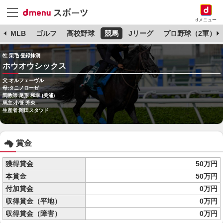
dメニュー
球
MLB
ゴルフ
高校野球
競馬
Jリーグ
プロ野球（2軍）
牡 栗毛 登録抹消
ホウオウシックス
父:オルフェーヴル
母:タニノローゼ
調教師:尾形 和幸 (美浦)
馬主:小笹 芳央
生産者:岡田スタツド
賞金
獲得賞金
50万円
本賞金
50万円
付加賞金
0万円
収得賞金（平地）
0万円
収得賞金（障害）
0万円