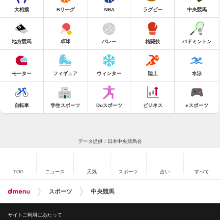
大相撲
Bリーグ
NBA
ラグビー
中央競馬
地方競馬
卓球
バレー
格闘技
バドミントン
モーター
フィギュア
ウィンター
陸上
水泳
自転車
学生スポーツ
Doスポーツ
ビジネス
eスポーツ
データ提供：日本中央競馬会
TOP
ニュース
天気
スポーツ
占い
すべて
スポーツ
中央競馬
サイトご利用にあたって