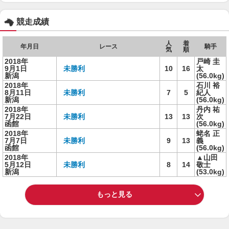
競走成績
人
着
年月日
レース
騎手
気
順
2018年
戸崎 圭
9月1日
未勝利
10
16
太
新潟
(56.0kg)
2018年
石川 裕
8月11日
未勝利
7
5
紀人
新潟
(56.0kg)
2018年
丹内 祐
7月22日
未勝利
13
13
次
函館
(56.0kg)
2018年
蛯名 正
7月7日
未勝利
9
13
義
函館
(56.0kg)
2018年
▲山田
5月12日
未勝利
8
14
敬士
新潟
(53.0kg)
もっと見る