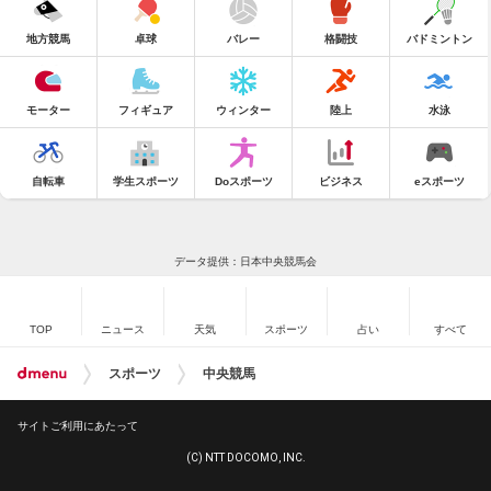
地方競馬
卓球
バレー
格闘技
バドミントン
モーター
フィギュア
ウィンター
陸上
水泳
自転車
学生スポーツ
Doスポーツ
ビジネス
eスポーツ
データ提供：日本中央競馬会
TOP
ニュース
天気
スポーツ
占い
すべて
スポーツ
中央競馬
サイトご利用にあたって
(C) NTT DOCOMO, INC.