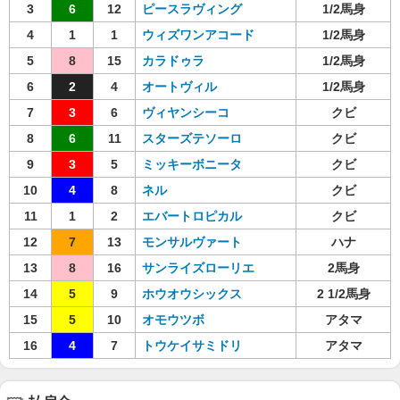
3
6
12
ピースラヴィング
1/2馬身
4
1
1
ウィズワンアコード
1/2馬身
5
8
15
カラドゥラ
1/2馬身
6
2
4
オートヴィル
1/2馬身
7
3
6
ヴィヤンシーコ
クビ
8
6
11
スターズテソーロ
クビ
9
3
5
ミッキーボニータ
クビ
10
4
8
ネル
クビ
11
1
2
エバートロピカル
クビ
12
7
13
モンサルヴァート
ハナ
13
8
16
サンライズローリエ
2馬身
14
5
9
ホウオウシックス
2 1/2馬身
15
5
10
オモウツボ
アタマ
16
4
7
トウケイサミドリ
アタマ