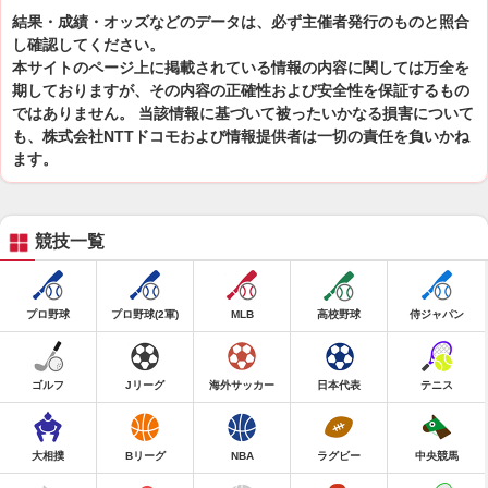
結果・成績・オッズなどのデータは、必ず主催者発行のものと照合
し確認してください。
本サイトのページ上に掲載されている情報の内容に関しては万全を
期しておりますが、その内容の正確性および安全性を保証するもの
ではありません。 当該情報に基づいて被ったいかなる損害について
も、株式会社NTTドコモおよび情報提供者は一切の責任を負いかね
ます。
競技一覧
プロ野球
プロ野球(2軍)
MLB
高校野球
侍ジャパン
ゴルフ
Jリーグ
海外サッカー
日本代表
テニス
大相撲
Bリーグ
NBA
ラグビー
中央競馬