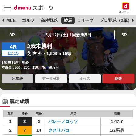
dメニュー
球
MLB
ゴルフ
高校野球
競馬
Jリーグ
プロ野球（2軍）
3R
5月12日(土) 1回新潟5日
5R
3歳未勝利
4R
11:15
芝 左 外・1,800m 16頭
3歳 若手騎手 馬齢
本賞金：500、200、130、75、50万円
出馬表
データ分析
オッズ
結果
競走成績
着順
枠番
馬番
馬名
着差
1
2
3
バレーノロッソ
1.47.7
2
7
14
クスリバコ
1/2馬身