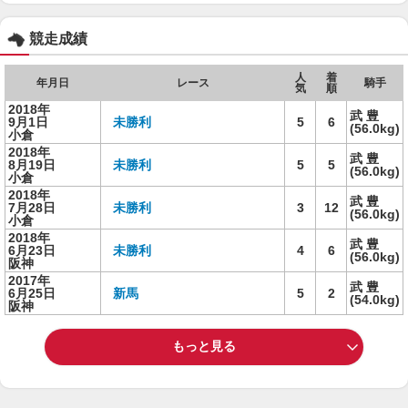
競走成績
人
着
年月日
レース
騎手
気
順
2018年
武 豊
9月1日
未勝利
5
6
(56.0kg)
小倉
2018年
武 豊
8月19日
未勝利
5
5
(56.0kg)
小倉
2018年
武 豊
7月28日
未勝利
3
12
(56.0kg)
小倉
2018年
武 豊
6月23日
未勝利
4
6
(56.0kg)
阪神
2017年
武 豊
6月25日
新馬
5
2
(54.0kg)
阪神
もっと見る