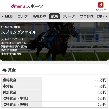
dメニュー
球
MLB
ゴルフ
高校野球
競馬
Jリーグ
プロ野球（2軍）
牡 鹿毛 登録抹消
スプリングスマイル
父:ネオユニヴァース
母:サンキュースマイル
調教師:橋口 慎介 (栗東)
馬主:桑畑 隆信
生産者:千代田牧場
賞金
獲得賞金
330万円
本賞金
330万円
付加賞金
0万円
収得賞金（平地）
0万円
収得賞金（障害）
0万円