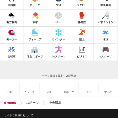
大相撲
Bリーグ
NBA
ラグビー
中央競馬
地方競馬
卓球
バレー
格闘技
バドミントン
モーター
フィギュア
ウィンター
陸上
水泳
自転車
学生スポーツ
Doスポーツ
ビジネス
eスポーツ
データ提供：日本中央競馬会
TOP
ニュース
天気
スポーツ
占い
すべて
スポーツ
中央競馬
サイトご利用にあたって