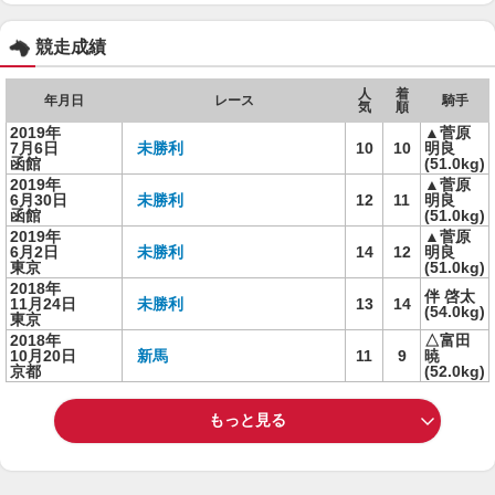
競走成績
人
着
年月日
レース
騎手
気
順
2019年
▲菅原
7月6日
未勝利
10
10
明良
函館
(51.0kg)
2019年
▲菅原
6月30日
未勝利
12
11
明良
函館
(51.0kg)
2019年
▲菅原
6月2日
未勝利
14
12
明良
東京
(51.0kg)
2018年
伴 啓太
11月24日
未勝利
13
14
(54.0kg)
東京
2018年
△富田
10月20日
新馬
11
9
暁
京都
(52.0kg)
もっと見る