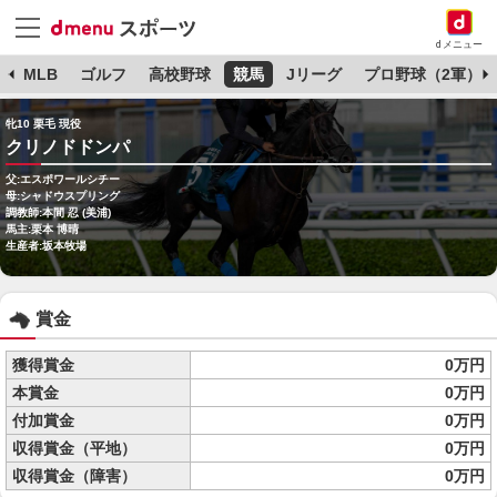
dメニュー
球
MLB
ゴルフ
高校野球
競馬
Jリーグ
プロ野球（2軍）
牝10 栗毛 現役
クリノドドンパ
父:エスポワールシチー
母:シャドウスプリング
調教師:本間 忍 (美浦)
馬主:栗本 博晴
生産者:坂本牧場
賞金
獲得賞金
0万円
本賞金
0万円
付加賞金
0万円
収得賞金（平地）
0万円
収得賞金（障害）
0万円