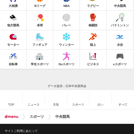
大相撲
Bリーグ
NBA
ラグビー
中央競馬
地方競馬
卓球
バレー
格闘技
バドミントン
モーター
フィギュア
ウィンター
陸上
水泳
自転車
学生スポーツ
Doスポーツ
ビジネス
eスポーツ
データ提供：日本中央競馬会
TOP
ニュース
天気
スポーツ
占い
すべて
スポーツ
中央競馬
サイトご利用にあたって