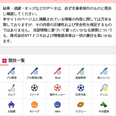
結果・成績・オッズなどのデータは、必ず主催者発行のものと照合
し確認してください。
本サイトのページ上に掲載されている情報の内容に関しては万全を
期しておりますが、その内容の正確性および安全性を保証するもの
ではありません。 当該情報に基づいて被ったいかなる損害について
も、株式会社NTTドコモおよび情報提供者は一切の責任を負いかね
ます。
競技一覧
プロ野球
プロ野球(2軍)
MLB
高校野球
侍ジャパン
ゴルフ
Jリーグ
海外サッカー
日本代表
テニス
大相撲
Bリーグ
NBA
ラグビー
中央競馬