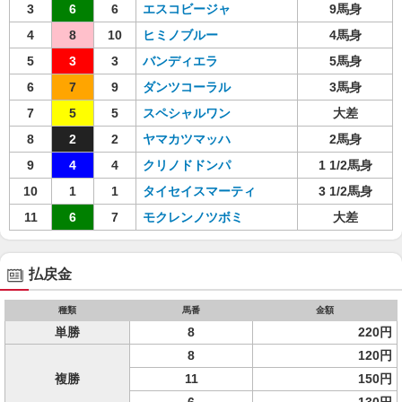
3
6
6
エスコビージャ
9馬身
4
8
10
ヒミノブルー
4馬身
5
3
3
バンディエラ
5馬身
6
7
9
ダンツコーラル
3馬身
7
5
5
スペシャルワン
大差
8
2
2
ヤマカツマッハ
2馬身
9
4
4
クリノドドンパ
1 1/2馬身
10
1
1
タイセイスマーティ
3 1/2馬身
11
6
7
モクレンノツボミ
大差
払戻金
種類
馬番
金額
単勝
8
220円
8
120円
複勝
11
150円