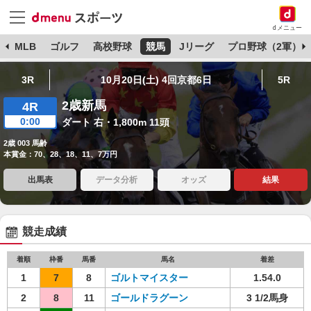
dメニュー
球
MLB
ゴルフ
高校野球
競馬
Jリーグ
プロ野球（2軍）
3R
10月20日(土) 4回京都6日
5R
2歳新馬
4R
0:00
ダート 右・1,800m 11頭
2歳 003 馬齢
本賞金：70、28、18、11、7万円
出馬表
データ分析
オッズ
結果
競走成績
着順
枠番
馬番
馬名
着差
1
7
8
ゴルトマイスター
1.54.0
2
8
11
ゴールドラグーン
3 1/2馬身