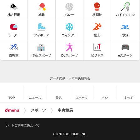
地方競馬
卓球
バレー
格闘技
バドミントン
モーター
フィギュア
ウィンター
陸上
水泳
自転車
学生スポーツ
Doスポーツ
ビジネス
eスポーツ
データ提供：日本中央競馬会
TOP
ニュース
天気
スポーツ
占い
すべて
スポーツ
中央競馬
サイトご利用にあたって
(C) NTT DOCOMO, INC.