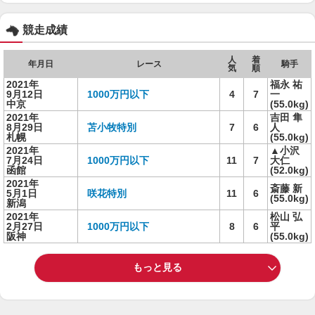
競走成績
人
着
年月日
レース
騎手
気
順
2021年
福永 祐
9月12日
1000万円以下
4
7
一
中京
(55.0kg)
2021年
吉田 隼
8月29日
苫小牧特別
7
6
人
札幌
(55.0kg)
2021年
▲小沢
7月24日
1000万円以下
11
7
大仁
函館
(52.0kg)
2021年
斎藤 新
5月1日
咲花特別
11
6
(55.0kg)
新潟
2021年
松山 弘
2月27日
1000万円以下
8
6
平
阪神
(55.0kg)
もっと見る