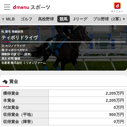
dメニュー
球
MLB
ゴルフ
高校野球
競馬
Jリーグ
プロ野球（2軍）
牝 栗毛 登録抹消
ティボリドライヴ
父:カジノドライヴ
母:ティボリペガサス
調教師:石坂 公一 (栗東)
馬主:松岡 隆雄
生産者:株式会社 ミリオンファーム
賞金
獲得賞金
2,205万円
本賞金
2,205万円
付加賞金
0万円
収得賞金（平地）
900万円
収得賞金（障害）
0万円