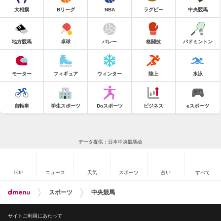
大相撲
Bリーグ
NBA
ラグビー
中央競馬
地方競馬
卓球
バレー
格闘技
バドミントン
モーター
フィギュア
ウィンター
陸上
水泳
自転車
学生スポーツ
Doスポーツ
ビジネス
eスポーツ
データ提供：日本中央競馬会
TOP
ニュース
天気
スポーツ
占い
すべて
スポーツ
中央競馬
サイトご利用にあたって