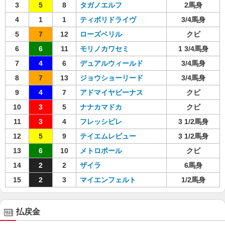
3
5
8
タガノエルフ
2馬身
4
1
1
ティボリドライヴ
3/4馬身
5
7
12
ローズベリル
クビ
6
6
11
モリノカワセミ
1 3/4馬身
7
4
6
デュアルウィールド
3/4馬身
8
7
13
ジョウショーリード
3/4馬身
9
4
7
アドマイヤビーナス
クビ
10
3
5
ナナカマドカ
クビ
11
3
4
フレッシビレ
3 1/2馬身
12
5
9
テイエムレビュー
3 1/2馬身
13
6
10
メトロポール
クビ
14
2
2
ザイラ
6馬身
15
2
3
マイエンフェルト
1/2馬身
払戻金