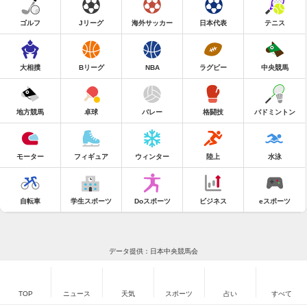
ゴルフ
Jリーグ
海外サッカー
日本代表
テニス
大相撲
Bリーグ
NBA
ラグビー
中央競馬
地方競馬
卓球
バレー
格闘技
バドミントン
モーター
フィギュア
ウィンター
陸上
水泳
自転車
学生スポーツ
Doスポーツ
ビジネス
eスポーツ
データ提供：日本中央競馬会
TOP
ニュース
天気
スポーツ
占い
すべて