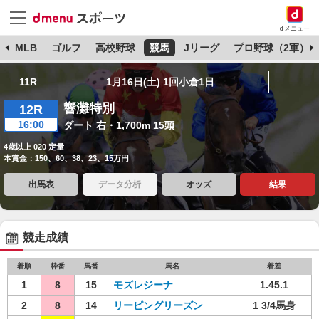
dメニュー
球
MLB
ゴルフ
高校野球
競馬
Jリーグ
プロ野球（2軍）
11R
1月16日(土) 1回小倉1日
響灘特別
12R
16:00
ダート 右・1,700m 15頭
4歳以上 020 定量
本賞金：150、60、38、23、15万円
出馬表
データ分析
オッズ
結果
競走成績
着順
枠番
馬番
馬名
着差
1
8
15
モズレジーナ
1.45.1
2
8
14
リーピングリーズン
1 3/4馬身