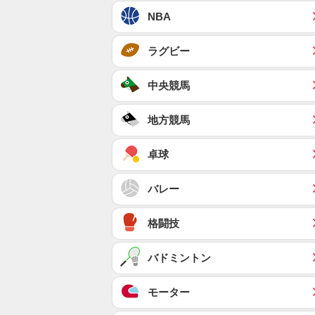
NBA
ラグビー
中央競馬
地方競馬
卓球
バレー
格闘技
バドミントン
モーター