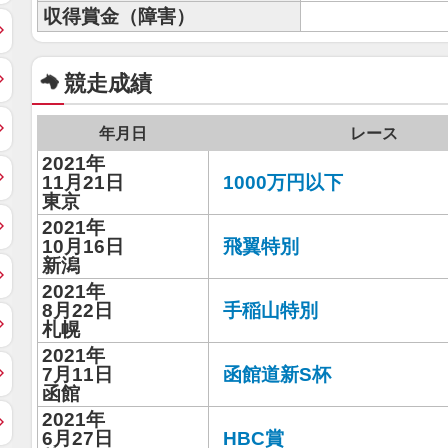
収得賞金（障害）
競走成績
年月日
レース
2021年
11月21日
1000万円以下
東京
2021年
10月16日
飛翼特別
新潟
2021年
8月22日
手稲山特別
札幌
2021年
7月11日
函館道新S杯
函館
2021年
6月27日
HBC賞