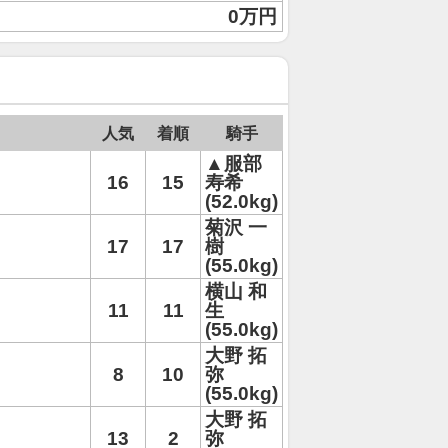
0万円
人気
着順
騎手
▲服部
16
15
寿希
(52.0kg)
菊沢 一
17
17
樹
(55.0kg)
横山 和
11
11
生
(55.0kg)
大野 拓
8
10
弥
(55.0kg)
大野 拓
13
2
弥