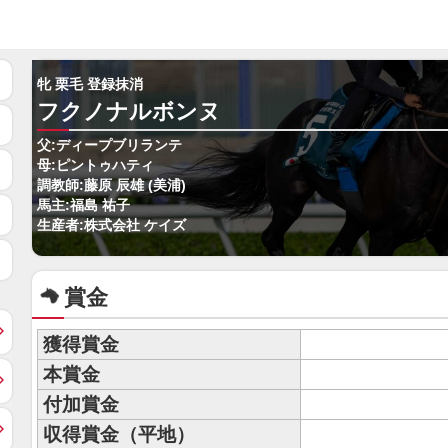
牝 栗毛 登録抹消
フクノナルボンヌ
父:ディープブリランテ
母:ピントゥハティ
調教師:藤原 辰雄 (美浦)
馬主:福島 祐子
生産者:株式会社 ケイズ
賞金
獲得賞金
本賞金
付加賞金
収得賞金（平地）