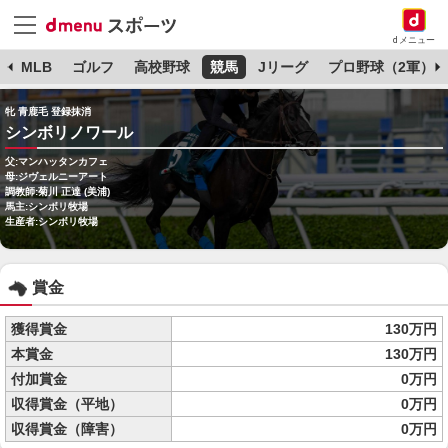
dメニュー
球
MLB
ゴルフ
高校野球
競馬
Jリーグ
プロ野球（2軍）
牝 青鹿毛 登録抹消
シンボリノワール
父:マンハッタンカフェ
母:ジヴェルニーアート
調教師:菊川 正達 (美浦)
馬主:シンボリ牧場
生産者:シンボリ牧場
賞金
獲得賞金
130万円
本賞金
130万円
付加賞金
0万円
収得賞金（平地）
0万円
収得賞金（障害）
0万円