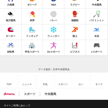
大相撲
Bリーグ
NBA
ラグビー
中央競馬
地方競馬
卓球
バレー
格闘技
バドミントン
モーター
フィギュア
ウィンター
陸上
水泳
自転車
学生スポーツ
Doスポーツ
ビジネス
eスポーツ
データ提供：日本中央競馬会
TOP
ニュース
天気
スポーツ
占い
すべて
スポーツ
中央競馬
サイトご利用にあたって