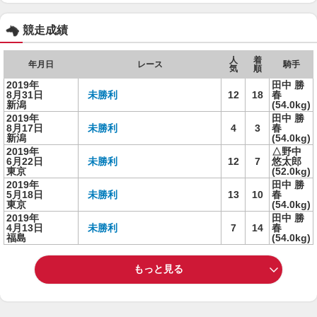
競走成績
人
着
年月日
レース
騎手
気
順
2019年
田中 勝
8月31日
未勝利
12
18
春
新潟
(54.0kg)
2019年
田中 勝
8月17日
未勝利
4
3
春
新潟
(54.0kg)
2019年
△野中
6月22日
未勝利
12
7
悠太郎
東京
(52.0kg)
2019年
田中 勝
5月18日
未勝利
13
10
春
東京
(54.0kg)
2019年
田中 勝
4月13日
未勝利
7
14
春
福島
(54.0kg)
もっと見る