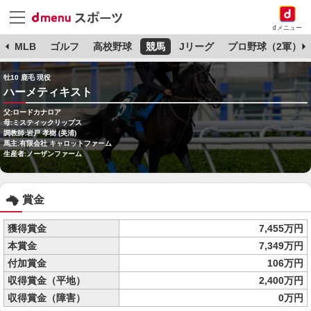
dメニュー
球
MLB
ゴルフ
高校野球
競馬
Jリーグ
プロ野球（2軍）
牡10 鹿毛 現役
ハーメティキスト
父:ロードカナロア
母:ミスティックリップス
調教師:岩戸 孝樹 (美浦)
馬主:有限会社 キャロットファーム
生産者:ノーザンファーム
賞金
獲得賞金
7,455万円
本賞金
7,349万円
付加賞金
106万円
収得賞金（平地）
2,400万円
収得賞金（障害）
0万円