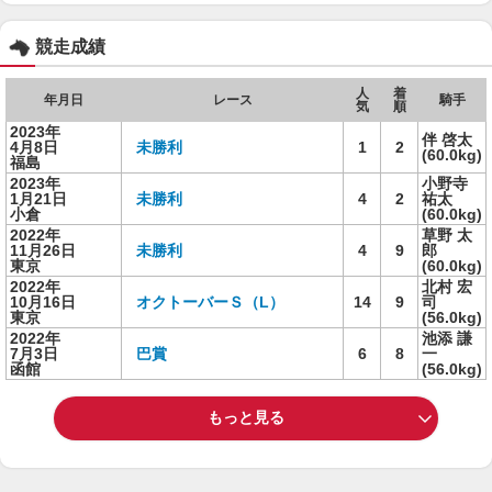
競走成績
人
着
年月日
レース
騎手
気
順
2023年
伴 啓太
4月8日
未勝利
1
2
(60.0kg)
福島
2023年
小野寺
1月21日
未勝利
4
2
祐太
小倉
(60.0kg)
2022年
草野 太
11月26日
未勝利
4
9
郎
東京
(60.0kg)
2022年
北村 宏
10月16日
オクトーバーＳ（L）
14
9
司
東京
(56.0kg)
2022年
池添 謙
7月3日
巴賞
6
8
一
函館
(56.0kg)
もっと見る