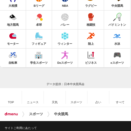
大相撲
Bリーグ
NBA
ラグビー
中央競馬
地方競馬
卓球
バレー
格闘技
バドミントン
モーター
フィギュア
ウィンター
陸上
水泳
自転車
学生スポーツ
Doスポーツ
ビジネス
eスポーツ
データ提供：日本中央競馬会
TOP
ニュース
天気
スポーツ
占い
すべて
スポーツ
中央競馬
サイトご利用にあたって