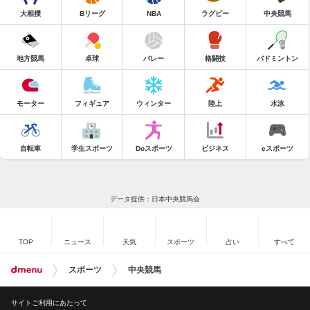
大相撲
Bリーグ
NBA
ラグビー
中央競馬
地方競馬
卓球
バレー
格闘技
バドミントン
モーター
フィギュア
ウィンター
陸上
水泳
自転車
学生スポーツ
Doスポーツ
ビジネス
eスポーツ
データ提供：日本中央競馬会
TOP
ニュース
天気
スポーツ
占い
すべて
スポーツ
中央競馬
サイトご利用にあたって