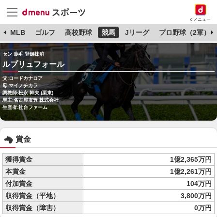
dメニュー
球
MLB
ゴルフ
高校野球
競馬
Jリーグ
プロ野球（2軍）
セン 鹿毛 登録抹消
ルプリュフォール
父:ロードカナロア
母:マイノチカラ
調教師:松永 幹夫 (栗東)
馬主:名古屋友豊 株式会社
生産者:社台ファーム
賞金
獲得賞金
1億2,365万円
本賞金
1億2,261万円
付加賞金
104万円
収得賞金（平地）
3,800万円
収得賞金（障害）
0万円