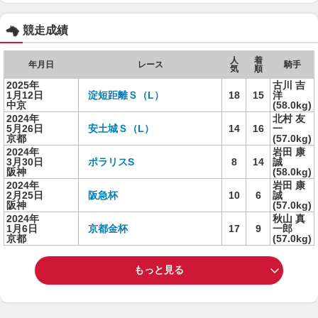
競走成績
人
着
年月日
レース
騎手
気
順
2025年
古川 吉
1月12日
淀短距離Ｓ（L）
18
15
洋
中京
(58.0kg)
2024年
北村 友
5月26日
安土城Ｓ（L）
14
16
一
京都
(57.0kg)
2024年
岩田 康
3月30日
ポラリスS
8
14
誠
阪神
(58.0kg)
2024年
岩田 康
2月25日
阪急杯
10
6
誠
阪神
(57.0kg)
2024年
秋山 真
1月6日
京都金杯
17
9
一郎
京都
(57.0kg)
もっと見る