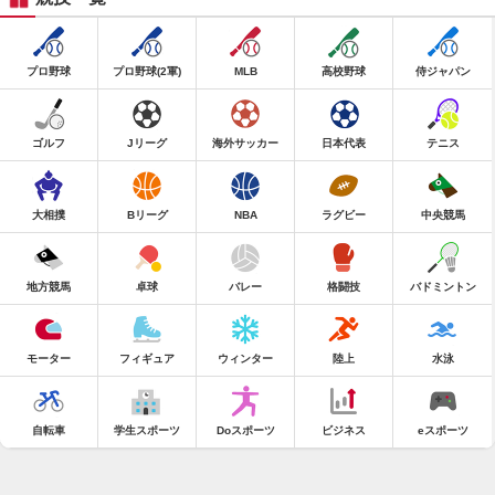
プロ野球
プロ野球(2軍)
MLB
高校野球
侍ジャパン
ゴルフ
Jリーグ
海外サッカー
日本代表
テニス
大相撲
Bリーグ
NBA
ラグビー
中央競馬
地方競馬
卓球
バレー
格闘技
バドミントン
モーター
フィギュア
ウィンター
陸上
水泳
自転車
学生スポーツ
Doスポーツ
ビジネス
eスポーツ