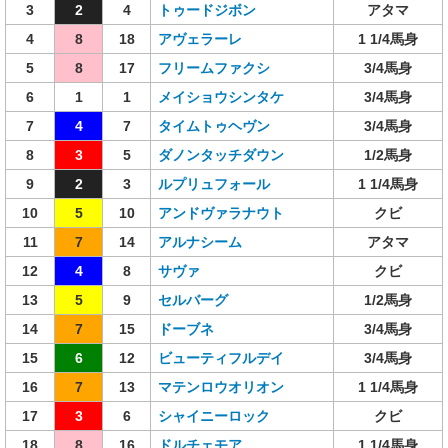
3
2
4
トゥードジボン
アタマ
4
8
18
アヴェラーレ
1 1/4馬身
5
8
17
フリームファクシ
3/4馬身
6
1
1
メイショウシンタケ
3/4馬身
7
4
7
タイムトゥヘヴン
3/4馬身
8
3
5
ダノンタッチダウン
1/2馬身
9
2
3
ルプリュフォール
1 1/4馬身
10
5
10
アンドヴァラナウト
クビ
11
7
14
アルナシーム
アタマ
12
4
8
サヴァ
クビ
13
5
9
セルバーグ
1/2馬身
14
7
15
ドーブネ
3/4馬身
15
6
12
ビューティフルデイ
3/4馬身
16
7
13
マテンロウオリオン
1 1/4馬身
17
3
6
シャイニーロック
クビ
18
8
16
ドルチェモア
1 1/4馬身