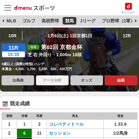
dメニュー
球
MLB
ゴルフ
高校野球
競馬
Jリーグ
プロ野球（2軍）
10R
1月6日(土) 1回京都1日
12R
第62回 京都金杯
11R
15:35
芝 右 外回り・1,600m 18頭
4歳以上 (国際)(特指) ハンデ
本賞金：4,300、1,700、1,100、650、430万円
出馬表
データ分析
オッズ
結果
競走成績
着順
枠番
馬番
馬名
着差
1
1
2
コレペティトール
1.33.8
2
6
11
セッション
1/2馬身