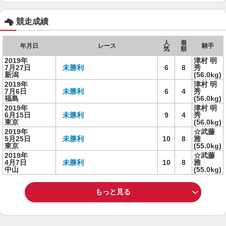
競走成績
人
着
年月日
レース
騎手
気
順
2019年
津村 明
7月27日
未勝利
6
8
秀
新潟
(56.0kg)
2019年
津村 明
7月6日
未勝利
6
4
秀
福島
(56.0kg)
2019年
津村 明
6月15日
未勝利
9
4
秀
東京
(56.0kg)
2019年
☆武藤
5月25日
未勝利
10
8
雅
東京
(55.0kg)
2019年
☆武藤
4月7日
未勝利
10
8
雅
中山
(55.0kg)
もっと見る