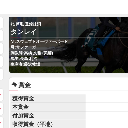
牝 芦毛 登録抹消
タンレイ
父:スウェプトオーヴァーボード
母:サファーガ
調教師:高橋 文雅 (美浦)
馬主:長島 利治
生産者:藤沢牧場
賞金
獲得賞金
本賞金
付加賞金
収得賞金（平地）