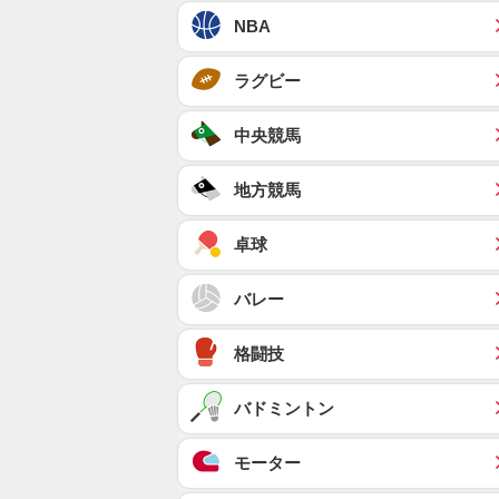
NBA
ラグビー
中央競馬
地方競馬
卓球
バレー
格闘技
バドミントン
モーター