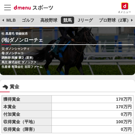
dメニュー
球
MLB
ゴルフ
高校野球
競馬
Jリーグ
プロ野球（2軍）
牡 黒鹿毛 登録抹消
(地)ダノンローチェ
父:ダノンシャンティ
母:ダノンチャコ
調教師:高橋 康之 (栗東)
馬主:株式会社 ダノックス
生産者:有限会社 吉田ファーム
賞金
獲得賞金
170万円
本賞金
170万円
付加賞金
0万円
収得賞金（平地）
100万円
収得賞金（障害）
0万円