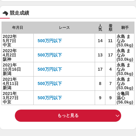
競走成績
人
着
年月日
レース
騎手
気
順
2022年
永島 ま
5月7日
500万円以下
14
11
なみ
中京
(53.0kg)
2022年
永島 ま
4月2日
500万円以下
13
17
なみ
阪神
(53.0kg)
2021年
永島 ま
10月16日
500万円以下
17
4
なみ
新潟
(53.0kg)
2021年
永島 ま
4月11日
500万円以下
8
7
なみ
新潟
(53.0kg)
2021年
☆亀田
3月27日
500万円以下
9
9
温心
中京
(56.0kg)
もっと見る