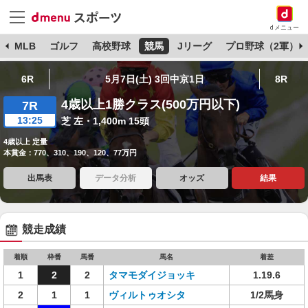
dメニュー
球
MLB
ゴルフ
高校野球
競馬
Jリーグ
プロ野球（2軍）
6R
5月7日(土) 3回中京1日
8R
4歳以上1勝クラス(500万円以下)
7R
13:25
芝 左・1,400m 15頭
4歳以上 定量
本賞金：770、310、190、120、77万円
出馬表
データ分析
オッズ
結果
競走成績
着順
枠番
馬番
馬名
着差
1
2
2
タマモダイジョッキ
1.19.6
2
1
1
ヴィルトゥオシタ
1/2馬身