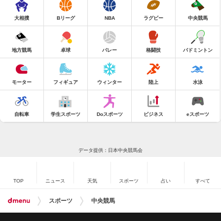
大相撲
Bリーグ
NBA
ラグビー
中央競馬
地方競馬
卓球
バレー
格闘技
バドミントン
モーター
フィギュア
ウィンター
陸上
水泳
自転車
学生スポーツ
Doスポーツ
ビジネス
eスポーツ
データ提供：日本中央競馬会
TOP
ニュース
天気
スポーツ
占い
すべて
スポーツ
中央競馬