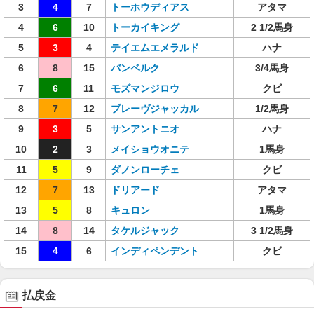
3
4
7
トーホウディアス
アタマ
4
6
10
トーカイキング
2 1/2馬身
5
3
4
テイエムエメラルド
ハナ
6
8
15
バンベルク
3/4馬身
7
6
11
モズマンジロウ
クビ
8
7
12
ブレーヴジャッカル
1/2馬身
9
3
5
サンアントニオ
ハナ
10
2
3
メイショウオニテ
1馬身
11
5
9
ダノンローチェ
クビ
12
7
13
ドリアード
アタマ
13
5
8
キュロン
1馬身
14
8
14
タケルジャック
3 1/2馬身
15
4
6
インディペンデント
クビ
払戻金