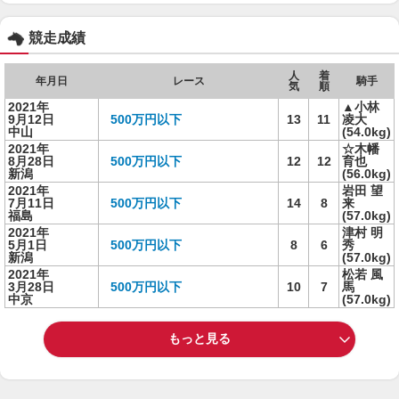
競走成績
人
着
年月日
レース
騎手
気
順
2021年
▲小林
9月12日
500万円以下
13
11
凌大
中山
(54.0kg)
2021年
☆木幡
8月28日
500万円以下
12
12
育也
新潟
(56.0kg)
2021年
岩田 望
7月11日
500万円以下
14
8
来
福島
(57.0kg)
2021年
津村 明
5月1日
500万円以下
8
6
秀
新潟
(57.0kg)
2021年
松若 風
3月28日
500万円以下
10
7
馬
中京
(57.0kg)
もっと見る