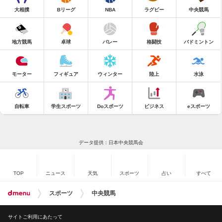
大相撲
Bリーグ
NBA
ラグビー
中央競馬
地方競馬
卓球
バレー
格闘技
バドミントン
モーター
フィギュア
ウィンター
陸上
水泳
自転車
学生スポーツ
Doスポーツ
ビジネス
eスポーツ
データ提供：日本中央競馬会
TOP
ニュース
天気
スポーツ
占い
すべて
スポーツ
中央競馬
サイトご利用にあたって