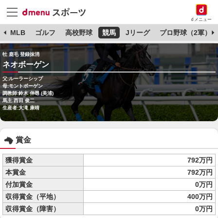
dメニュー
球
MLB
ゴルフ
高校野球
競馬
Jリーグ
プロ野球（2軍）
牡 鹿毛 登録抹消
ネオボーゲン
父:ルーラーシップ
母:モントボーゲン
調教師:鈴木 伸尋 (美浦)
馬主:西田 俊二
生産者:大滝 康晴
賞金
獲得賞金
792万円
本賞金
792万円
付加賞金
0万円
収得賞金（平地）
400万円
収得賞金（障害）
0万円