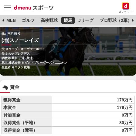
dメニュー
球
MLB
ゴルフ
高校野球
競馬
Jリーグ
プロ野球（2軍）
牝9 芦毛 現役
(地)スノーレイズ
父:スウェプトオーヴァーボード
母:シルクプレアデス
調教師:菊川 正達 (美浦)
馬主:株式会社 ヒダカ・ブリーダーズ・ユニオン
生産者:キヨタケ牧場
賞金
獲得賞金
179万円
本賞金
179万円
付加賞金
0万円
収得賞金（平地）
80万円
収得賞金（障害）
0万円