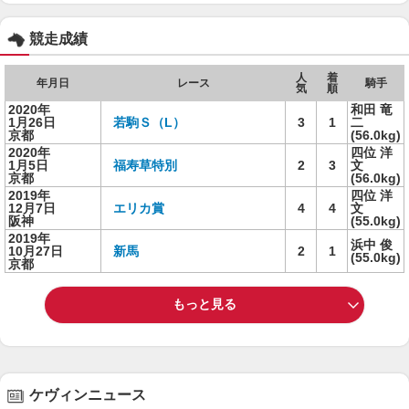
競走成績
人
着
年月日
レース
騎手
気
順
2020年
和田 竜
1月26日
若駒Ｓ（L）
3
1
二
京都
(56.0kg)
2020年
四位 洋
1月5日
福寿草特別
2
3
文
京都
(56.0kg)
2019年
四位 洋
12月7日
エリカ賞
4
4
文
阪神
(55.0kg)
2019年
浜中 俊
10月27日
新馬
2
1
(55.0kg)
京都
もっと見る
ケヴィンニュース