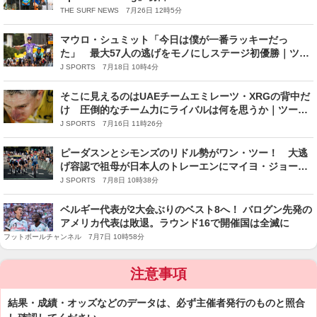
THE SURF NEWS 7月26日 12時5分
マウロ・シュミット「今日は僕が一番ラッキーだっ
た」 最大57人の逃げをモノにしステージ初優勝｜ツー
ル・ド・フランス2026 レースレポート：第13ステージ
J SPORTS 7月18日 10時4分
そこに見えるのはUAEチームエミレーツ・XRGの背中だ
け 圧倒的なチーム力にライバルは何を思うか｜ツー
ル・ド・フランス2026
J SPORTS 7月16日 11時26分
ピーダスンとシモンズのリドル勢がワン・ツー！ 大逃
げ容認で祖母が日本人のトレーエンにマイヨ・ジョーヌ
｜ツール・ド・フランス2026 レースレポート：第4ステ
J SPORTS 7月8日 10時38分
ージ
ベルギー代表が2大会ぶりのベスト8へ！ バログン先発の
アメリカ代表は敗退。ラウンド16で開催国は全滅に
フットボールチャンネル 7月7日 10時58分
注意事項
結果・成績・オッズなどのデータは、必ず主催者発行のものと照合