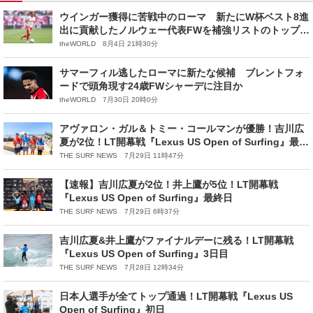
ウインガー獲得に苦戦中のローマ 新たにW杯ベスト8進
出に貢献したノルウェー代表FWを補強リストのトップ
に、100億円以上が必要か
theWORLD 8月4日 21時30分
サマーフィル逃したローマに新たな候補 ブレントフォ
ードで頭角現す24歳FWシャーデに注目か
theWORLD 7月30日 20時0分
アヴァロン・ガル＆トミー・コールマンが優勝！吉川広
夏が2位！LT開幕戦『Lexus US Open of Surfing』最終
日
THE SURF NEWS 7月29日 11時47分
【速報】吉川広夏が2位！井上鷹が5位！LT開幕戦
『Lexus US Open of Surfing』最終日
THE SURF NEWS 7月29日 6時37分
吉川広夏&井上鷹がファイナルデーに残る！LT開幕戦
『Lexus US Open of Surfing』3日目
THE SURF NEWS 7月28日 12時34分
日本人選手が全てトップ通過！LT開幕戦『Lexus US
Open of Surfing』初日