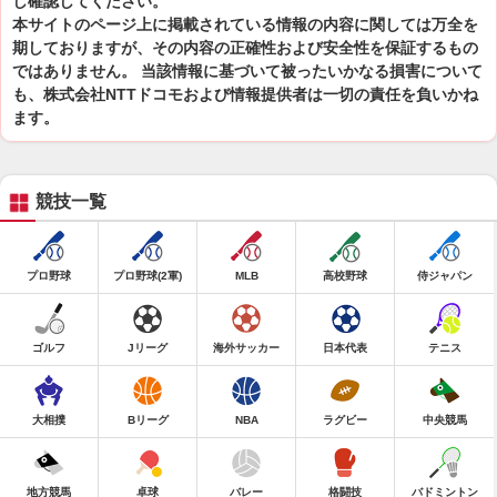
し確認してください。
本サイトのページ上に掲載されている情報の内容に関しては万全を
期しておりますが、その内容の正確性および安全性を保証するもの
ではありません。 当該情報に基づいて被ったいかなる損害について
も、株式会社NTTドコモおよび情報提供者は一切の責任を負いかね
ます。
競技一覧
プロ野球
プロ野球(2軍)
MLB
高校野球
侍ジャパン
ゴルフ
Jリーグ
海外サッカー
日本代表
テニス
大相撲
Bリーグ
NBA
ラグビー
中央競馬
地方競馬
卓球
バレー
格闘技
バドミントン