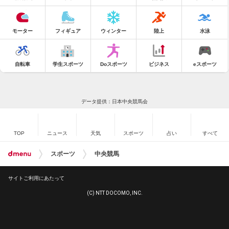
モーター
フィギュア
ウィンター
陸上
水泳
自転車
学生スポーツ
Doスポーツ
ビジネス
eスポーツ
データ提供：日本中央競馬会
TOP
ニュース
天気
スポーツ
占い
すべて
スポーツ
中央競馬
サイトご利用にあたって
(C) NTT DOCOMO, INC.