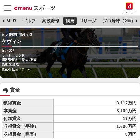
dメニュー
球
MLB
ゴルフ
高校野球
競馬
Jリーグ
プロ野球（2軍）
セン 青鹿毛 登録抹消
ケヴィン
父:キズナ
母:トレラピッド
調教師:長谷川 浩大 (栗東)
馬主:米田 稔
生産者:社台ファーム
賞金
獲得賞金
3,117万円
本賞金
3,100万円
付加賞金
17万円
収得賞金（平地）
1,600万円
収得賞金（障害）
0万円