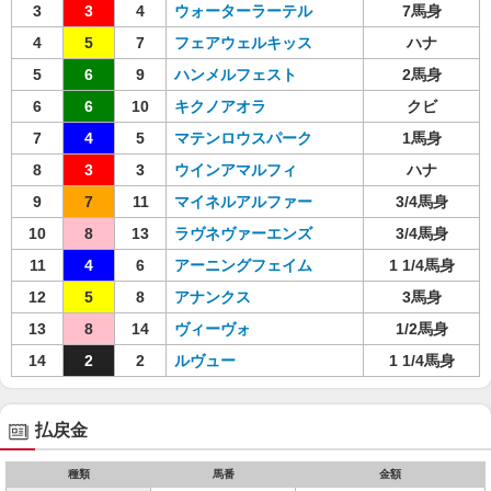
3
3
4
ウォーターラーテル
7馬身
4
5
7
フェアウェルキッス
ハナ
5
6
9
ハンメルフェスト
2馬身
6
6
10
キクノアオラ
クビ
7
4
5
マテンロウスパーク
1馬身
8
3
3
ウインアマルフィ
ハナ
9
7
11
マイネルアルファー
3/4馬身
10
8
13
ラヴネヴァーエンズ
3/4馬身
11
4
6
アーニングフェイム
1 1/4馬身
12
5
8
アナンクス
3馬身
13
8
14
ヴィーヴォ
1/2馬身
14
2
2
ルヴュー
1 1/4馬身
払戻金
種類
馬番
金額