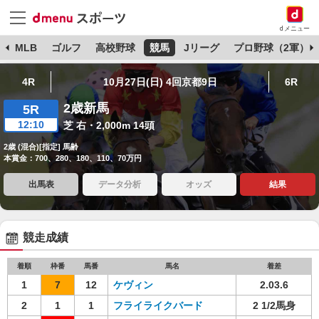
dメニュー
球
MLB
ゴルフ
高校野球
競馬
Jリーグ
プロ野球（2軍）
4R
10月27日(日) 4回京都9日
6R
2歳新馬
5R
12:10
芝 右・2,000m 14頭
2歳 (混合)[指定] 馬齢
本賞金：700、280、180、110、70万円
出馬表
データ分析
オッズ
結果
競走成績
着順
枠番
馬番
馬名
着差
1
7
12
ケヴィン
2.03.6
2
1
1
フライライクバード
2 1/2馬身