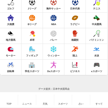
ゴルフ
Jリーグ
海外サッカー
日本代表
テニス
大相撲
Bリーグ
NBA
ラグビー
中央競馬
地方競馬
卓球
バレー
格闘技
バドミントン
モーター
フィギュア
ウィンター
陸上
水泳
自転車
学生スポーツ
Doスポーツ
ビジネス
eスポーツ
データ提供：日本中央競馬会
TOP
ニュース
天気
スポーツ
占い
すべて