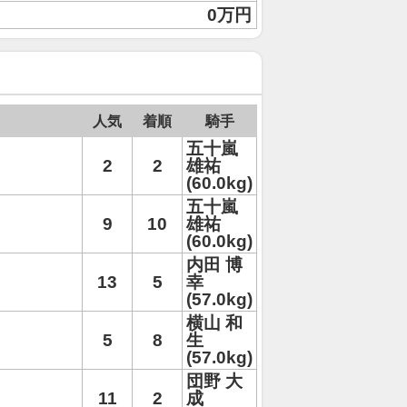
0万円
人気
着順
騎手
五十嵐
2
2
雄祐
(60.0kg)
五十嵐
9
10
雄祐
(60.0kg)
内田 博
13
5
幸
(57.0kg)
横山 和
5
8
生
(57.0kg)
団野 大
11
2
成