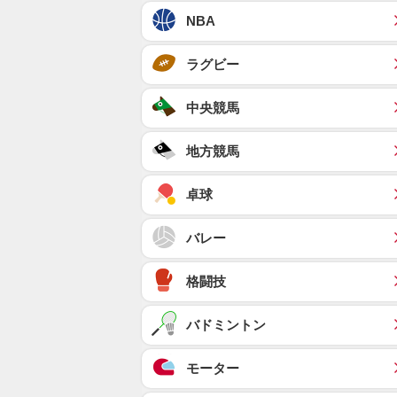
NBA
ラグビー
中央競馬
地方競馬
卓球
バレー
格闘技
バドミントン
モーター