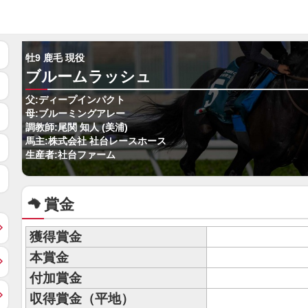
牡9 鹿毛 現役
ブルームラッシュ
父:ディープインパクト
母:ブルーミングアレー
調教師:尾関 知人 (美浦)
馬主:株式会社 社台レースホース
生産者:社台ファーム
賞金
獲得賞金
本賞金
付加賞金
収得賞金（平地）