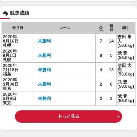
競走成績
人
着
年月日
レース
騎手
気
順
2020年
吉田 隼
8月16日
未勝利
7
14
人
札幌
(56.0kg)
2020年
武 豊
8月1日
未勝利
8
5
(56.0kg)
札幌
2020年
柴田 大
7月18日
未勝利
4
13
知
福島
(56.0kg)
2020年
武 豊
5月30日
未勝利
2
8
(56.0kg)
東京
2020年
武 豊
5月9日
未勝利
2
3
(56.0kg)
東京
もっと見る