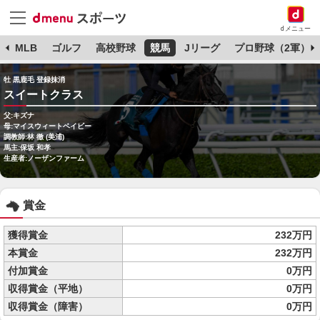
dメニュー
球
MLB
ゴルフ
高校野球
競馬
Jリーグ
プロ野球（2軍）
牡 黒鹿毛 登録抹消
スイートクラス
父:キズナ
母:マイスウィートベイビー
調教師:林 徹 (美浦)
馬主:保坂 和孝
生産者:ノーザンファーム
賞金
獲得賞金
232万円
本賞金
232万円
付加賞金
0万円
収得賞金（平地）
0万円
収得賞金（障害）
0万円