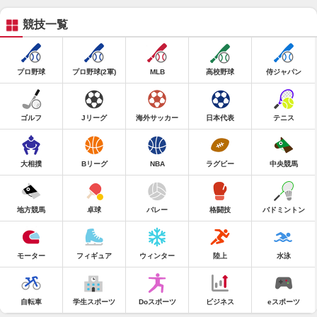
競技一覧
プロ野球
プロ野球(2軍)
MLB
高校野球
侍ジャパン
ゴルフ
Jリーグ
海外サッカー
日本代表
テニス
大相撲
Bリーグ
NBA
ラグビー
中央競馬
地方競馬
卓球
バレー
格闘技
バドミントン
モーター
フィギュア
ウィンター
陸上
水泳
自転車
学生スポーツ
Doスポーツ
ビジネス
eスポーツ